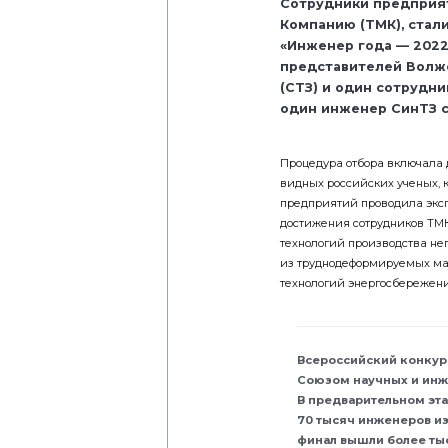
Сотрудники предприя
Компанию (ТМК), стал
«Инженер года — 2022
представителей Волжс
(СТЗ) и один сотрудни
один инженер СинТЗ с
Процедура отбора включала 
видных российских ученых, 
предприятий проводила эксп
достижения сотрудников ТМК
технологий производства н
из труднодеформируемых мар
технологий энергосбережен
Всероссийский конкур
Союзом научных и ин
В предварительном эта
70 тысяч инженеров из 
финал вышли более тыс