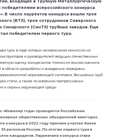
тий, входящих в Трубную Металлургическую
и победителями всероссийского конкурса
». В число лауреатов конкурса вошли трое
кого (ВТЗ), трое сотрудников Северского
к Синарского (СинТЗ) трубных заводов. Еще
тал победителем первого тура.
два тура, в ходе которых независимая комиссия из
конструкторов и руководителей ведущих отечественных
ертную оценку конкурсантов. Комиссия высоко оценила
 в области разработки и внедрения передовых
епрерывнолитой нержавеющей заготовки, бесшовных труб
ок стали, а также по освоению прогрессивных
ия и охраны окружающей среды.
с «Инженер года» проводится Российским
женерных общественных объединений ежегодно.
пе конкурса в 2022 году приняли участие более
55 регионов России. По итогам первого тура в
ячи кандидатов. Лауреатами конкурса стали