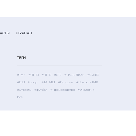
АСТЫ
ЖУРНАЛ
ТЕГИ
#ТМК
#ПНТЗ
#ЧТПЗ
#СТЗ
#НашиЛюди
#СинТЗ
#ВТЗ
#спорт
#ТАГМЕТ
#История
#НовостиТМК
#Отрасль
#футбол
#Производство
#Экология
Все