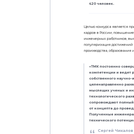
420 человек.
Целью конкурса является п
кадров в России, повышение
инженерных работников, выя
популяризация достижений 
производства, образования и
«ТМК постоянно совер
компетенции и ведет 
собственного научно-
целенаправленно разв
мыслящих ученых и ин
технологического раз
сопровождают полный 
от концепта до провед
Полученные инженерам
технического потенци
Сергей Чикалов