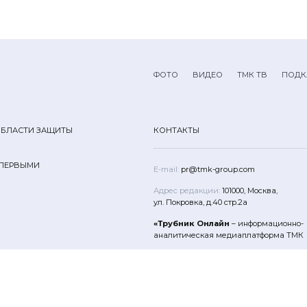
ФОТО
ВИДЕО
ТМК ТВ
ПОДК
ОБЛАСТИ ЗАЩИТЫ
КОНТАКТЫ
 ПЕРВЫМИ
E-mail:
pr@tmk-group.com
Адрес редакции:
101000, Москва,
ул. Покровка, д.40 стр.2а
«Трубник Онлайн
– информационно-
аналитическая медиаплатформа ТМК
Все права защищены