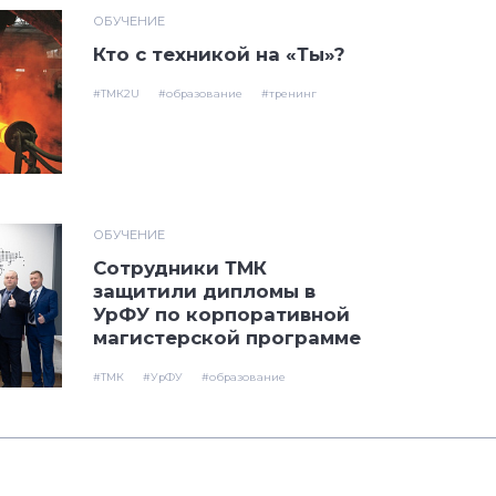
ОБУЧЕНИЕ
Кто с техникой на «Ты»?
#ТМК2U
#образование
#тренинг
ОБУЧЕНИЕ
Сотрудники ТМК
защитили дипломы в
УрФУ по корпоративной
магистерской программе
#ТМК
#УрФУ
#образование