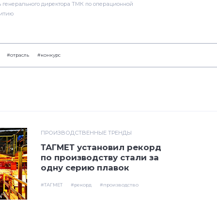
 генерального директора ТМК по операционной
витию
#отрасль
#конкурс
ПРОИЗВОДСТВЕННЫЕ ТРЕНДЫ
ТАГМЕТ установил рекорд
по производству стали за
одну серию плавок
#ТАГМЕТ
#рекорд
#производство