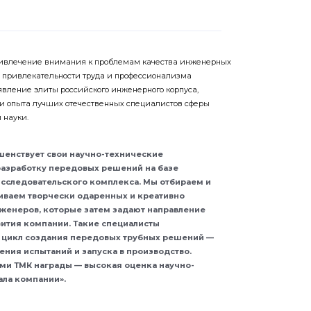
ривлечение внимания к проблемам качества инженерных
 привлекательности труда и профессионализма
вление элиты российского инженерного корпуса,
и опыта лучших отечественных специалистов сферы
 науки.
шенствует свои научно-технические
разработку передовых решений на базе
исследовательского комплекса. Мы отбираем и
иваем творчески одаренных и креативно
женеров, которые затем задают направление
вития компании. Такие специалисты
цикл создания передовых трубных решений —
ения испытаний и запуска в производство.
и ТМК награды — высокая оценка научно-
ала компании».