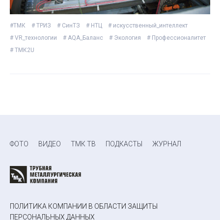
#ТМК
# ТРИЗ
# СинТЗ
# НТЦ
# искусственный_интеллект
# VR_технологии
# AQA_Баланс
# Экология
# Профессионалитет
# ТМК2U
ФОТО
ВИДЕО
ТМК ТВ
ПОДКАСТЫ
ЖУРНАЛ
ПОЛИТИКА КОМПАНИИ В ОБЛАСТИ ЗАЩИТЫ
ПЕРСОНАЛЬНЫХ ДАННЫХ