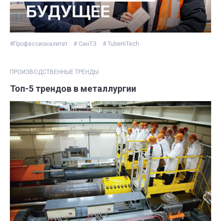
#Профессионалитет
# СинТЗ
# TubeHiTech
ПРОИЗВОДСТВЕННЫЕ ТРЕНДЫ
Топ-5 трендов в металлургии