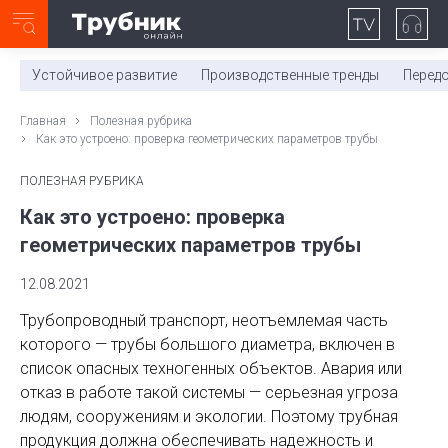
Неделя с ТМК. Выпуск №27 (225)
0:00
/
11:03
Устойчивое развитие
Производственные тренды
Перед
Главная
Полезная рубрика
Как это устроено: проверка геометрических параметров трубы
ПОЛЕЗНАЯ РУБРИКА
Как это устроено: проверка
геометрических параметров трубы
12.08.2021
Трубопроводный транспорт, неотъемлемая часть
которого — трубы большого диаметра, включен в
список опасных техногенных объектов. Авария или
отказ в работе такой системы — серьезная угроза
людям, сооружениям и экологии. Поэтому трубная
продукция должна обеспечивать надежность и