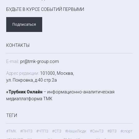
БУДЬТЕ В КУРСЕ СОБЫТИЙ ПЕРВЫМИ
Подписаться
КОНТАКТЫ
E-mail:
pr@tmk-group.com
Адрес редакции:
101000, Москва,
ул. Покровка, д.40 стр.2а
«Трубник Онлайн
– информационно-аналитическая
медиаплатформа ТМК
ТЕГИ
#ТМК
#ПНТЗ
#ЧТПЗ
#СТЗ
#НашиЛюди
#СинТЗ
#ВТЗ
#спорт