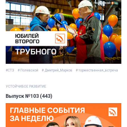
#СТЗ
# Полевской
# Дмитрий_Марков
# торжественная_встреча
УСТОЙЧИВОЕ РАЗВИТИЕ
Выпуск №103 (443)