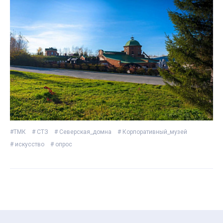
#ТМК
# СТЗ
# Северская_домна
# Корпоративный_музей
# искусство
# опрос