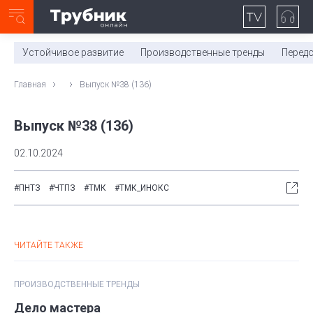
Неделя с ТМК. Выпуск №27 (225)
0:00
/
11:03
Устойчивое развитие
Производственные тренды
Перед
Главная
Выпуск №38 (136)
Выпуск №38 (136)
02.10.2024
#ПНТЗ
#ЧТПЗ
#ТМК
#ТМК_ИНОКС
ЧИТАЙТЕ ТАКЖЕ
ПРОИЗВОДСТВЕННЫЕ ТРЕНДЫ
Дело мастера