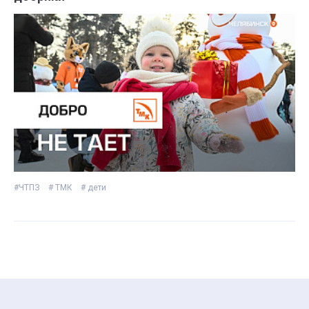
#ЧТПЗ
# ТМК
# дети