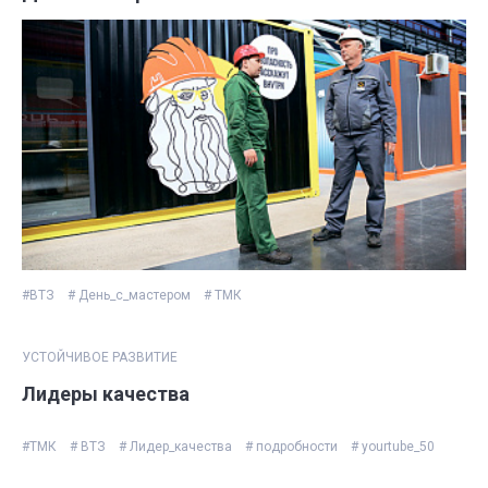
#ВТЗ
# День_с_мастером
# ТМК
УСТОЙЧИВОЕ РАЗВИТИЕ
Лидеры качества
#ТМК
# ВТЗ
# Лидер_качества
# подробности
# yourtube_50