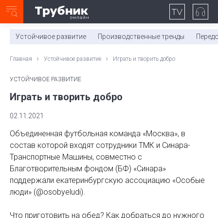
Неделя с ТМК. Выпуск №27 (225)
0:00
/
11:03
Устойчивое развитие
Производственные тренды
Перед
Главная
Устойчивое развитие
Играть и творить добро
УСТОЙЧИВОЕ РАЗВИТИЕ
Играть и творить добро
02.11.2021
Объединенная футбольная команда «Москва», в
состав которой входят сотрудники ТМК и Синара-
Транспортные Машины, совместно с
Благотворительным фондом (БФ) «Синара»
поддержали екатеринбургскую ассоциацию «Особые
люди» (@osobyeludi).
Что приготовить на обед? Как добраться до нужного