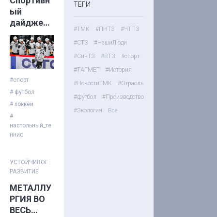
Спортивн
ТЕГИ
ый
дайджест
#ТМК
#ПНТЗ
#ЧТПЗ
с ТМК от
#СТЗ
#НашиЛюди
28
октября
#СинТЗ
#ВТЗ
#спорт
#ТАГМЕТ
#История
#спорт
#НовостиТМК
#Отрасль
# футбол
#футбол
#Производство
# хоккей
#Экология
Все
#
настольный_те
ннис
УСТОЙЧИВОЕ
РАЗВИТИЕ
МЕТАЛЛУ
РГИЯ ВО
ВЕСЬ