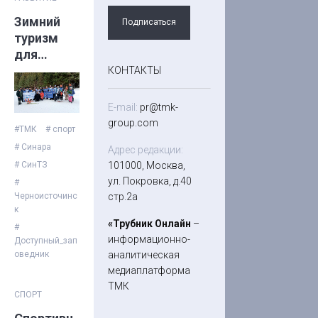
Зимний
Подписаться
туризм
для
особенны
КОНТАКТЫ
х людей
E-mail:
pr@tmk-
group.com
#ТМК
# спорт
# Синара
Адрес редакции:
101000, Москва,
# СинТЗ
ул. Покровка, д.40
#
стр.2а
Черноисточинс
к
«Трубник Онлайн
–
#
информационно-
Доступный_зап
аналитическая
оведник
медиаплатформа
ТМК
СПОРТ