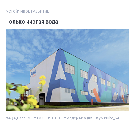
УСТОЙЧИВОЕ РАЗВИТИЕ
Только чистая вода
#AQA_Баланс
# ТМК
# ЧТПЗ
# модернизация
# yourtube_54