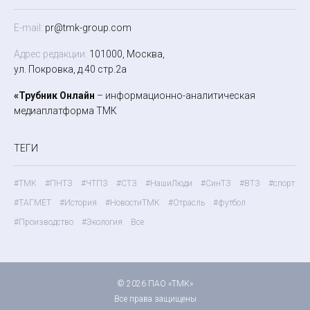
E-mail:
pr@tmk-group.com
Адрес редакции:
101000, Москва,
ул. Покровка, д.40 стр.2а
«Трубник Онлайн
– информационно-аналитическая
медиаплатформа ТМК
ТЕГИ
#ТМК
#ПНТЗ
#ЧТПЗ
#СТЗ
#НашиЛюди
#СинТЗ
#ВТЗ
#спорт
#ТАГМЕТ
#История
#НовостиТМК
#Отрасль
#футбол
#Производство
#Экология
Все
© 2026 ПАО «ТМК»
Все права защищены