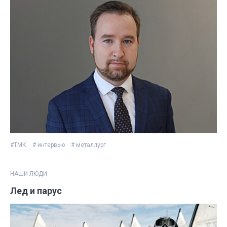
#ТМК
# интервью
# металлург
НАШИ ЛЮДИ
Лед и парус