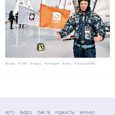
#спорт
# ТМК
# парус
# История
# яхта
# НовостиТМК
ФОТО
ВИДЕО
ТМК ТВ
ПОДКАСТЫ
ЖУРНАЛ