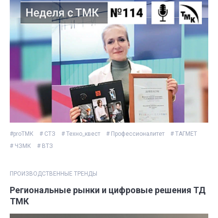
#proТМК
# СТЗ
# Техно_квест
# Профессионалитет
# ТАГМЕТ
# ЧЗМК
# ВТЗ
ПРОИЗВОДСТВЕННЫЕ ТРЕНДЫ
Региональные рынки и цифровые решения ТД
ТМК