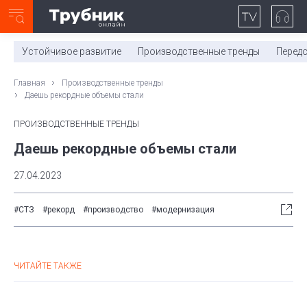
Неделя с ТМК. Выпуск №27 (225)
0:00
/
11:03
Устойчивое развитие
Производственные тренды
Перед
Главная
Производственные тренды
Даешь рекордные объемы стали
ПРОИЗВОДСТВЕННЫЕ ТРЕНДЫ
Даешь рекордные объемы стали
27.04.2023
#СТЗ
#рекорд
#производство
#модернизация
ЧИТАЙТЕ ТАКЖЕ