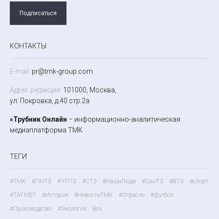
Подписаться
КОНТАКТЫ
E-mail:
pr@tmk-group.com
Адрес редакции:
101000, Москва,
ул. Покровка, д.40 стр.2а
«Трубник Онлайн
– информационно-аналитическая
медиаплатформа ТМК
ТЕГИ
#ТМК
#ПНТЗ
#ЧТПЗ
#СТЗ
#НашиЛюди
#СинТЗ
#ВТЗ
#спорт
#ТАГМЕТ
#История
#НовостиТМК
#Отрасль
#футбол
#Производство
#Экология
Все