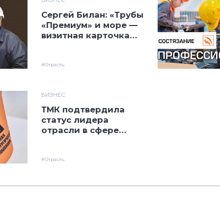
Сергей Билан: «Трубы
«Премиум» и море —
визитная карточка
ТАГМЕТа»
#Отрасль
БИЗНЕС
ТМК подтвердила
статус лидера
отрасли в сфере
социальной
эффективности по
версии АК&М
#Отрасль