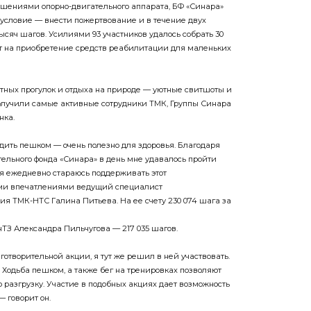
шениями опорно-двигательного аппарата, БФ «Синара»
 условие — внести пожертвование и в течение двух
ысяч шагов. Усилиями 93 участников удалось собрать 30
ут на приобретение средств реабилитации для маленьких
ных прогулок и отдыха на природе — уютные свитшоты и
олучили самые активные сотрудники ТМК, Группы Синара
нка.
одить пешком — очень полезно для здоровья. Благодаря
тельного фонда «Синара» в день мне удавалось пройти
ь я ежедневно стараюсь поддерживать этот
ими впечатлениями ведущий специалист
ия ТМК-НТС Галина Питьева. На ее счету 230 074 шага за
нТЗ Александра Пильчугова — 217 035 шагов.
отворительной акции, я тут же решил в ней участвовать.
 Ходьба пешком, а также бег на тренировках позволяют
 разгрузку. Участие в подобных акциях дает возможность
— говорит он.