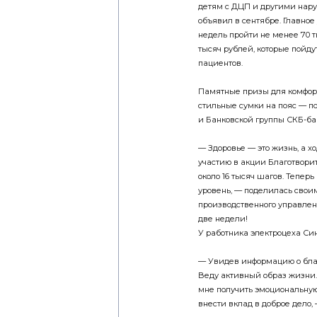
детям с ДЦП и другими нару
объявил в сентябре. Главное
недель пройти не менее 70 т
тысяч рублей, которые пойд
пациентов.
Памятные призы для комфорт
стильные сумки на пояс — п
и Банковской группы СКБ-ба
— Здоровье — это жизнь, а х
участию в акции Благотвори
около 16 тысяч шагов. Тепер
уровень, — поделилась сво
производственного управлен
две недели!
У работника электроцеха Си
— Увидев информацию о благ
Веду активный образ жизни.
мне получить эмоциональную
внести вклад в доброе дело, 