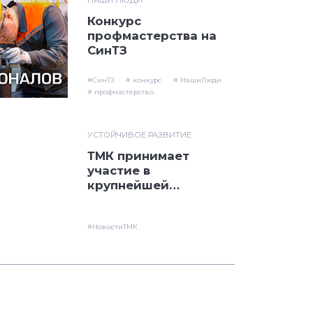
Конкурс
профмастерства на
СинТЗ
#СинТЗ
# конкурс
# НашиЛюди
# профмастерство
УСТОЙЧИВОЕ РАЗВИТИЕ
ТМК принимает
участие в
крупнейшей
нефтегазовой
выставке в
Узбекистане
#НовостиТМК