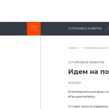
Неделя с ТМК. Выпуск №27 (225)
УСТОЙЧИВОЕ РАЗВИТИЕ
0:00
/
11:03
Главная
Устойчивое развитие
УСТОЙЧИВОЕ РАЗВИТИЕ
Идем на п
20.12.2021
Благотворительный фонд «Си
#ПешкомНаРаботу.
О старте акции в поддержку