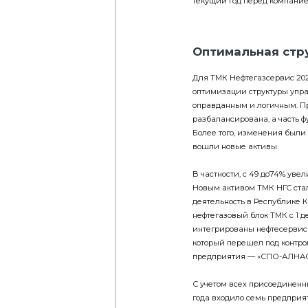
Оптимальная стр
Для ТМК Нефтегазсервис 202
оптимизации структуры упр
оправданным и логичным. П
разбалансирована, а часть 
Более того, изменения были 
вошли новые активы.
В частности, с 49 до74% ув
Новым активом ТМК НГС стал
деятельность в Республике 
нефтегазовый блок ТМК с 1 д
интегрированы нефтесервисн
который перешел под контро
предприятия — «СПО-АЛНАС»
С учетом всех присоединенн
года входило семь предприят
Республике Казахстан. Что к