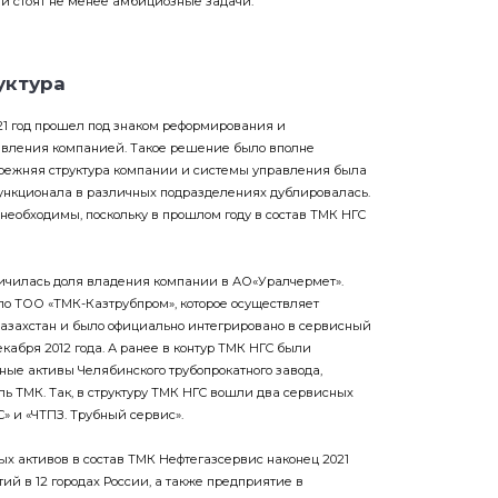
уктура
1 год прошел под знаком реформирования и
авления компанией. Такое решение было вполне
режняя структура компании и системы управления была
функционала в различных подразделениях дублировалась.
необходимы, поскольку в прошлом году в состав ТМК НГС
еличилась доля владения компании в АО«Уралчермет».
о ТОО «ТМК-Казтрубпром», которое осуществляет
Казахстан и было официально интегрировано в сервисный
екабря 2012 года. А ранее в контур ТМК НГС были
ые активы Челябинского трубопрокатного завода,
ль ТМК. Так, в структуру ТМК НГС вошли два сервисных
 и «ЧТПЗ. Трубный сервис».
ых активов в состав ТМК Нефтегазсервис наконец 2021
ий в 12 городах России, а также предприятие в
асается оптимизации структуры и системы управления, то