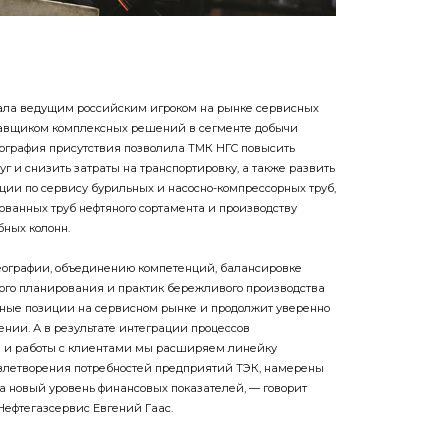
тала ведущим российским игроком на рынке сервисных
тавщиком комплексных решений в сегменте добычи
еография присутствия позволила ТМК НГС повысить
уг и снизить затраты на транспортировку, а также развить
ии по сервису бурильных и насосно-компрессорных труб,
ванных труб нефтяного сортамента и производству
ных колонн.
ографии, объединению компетенций, балансировке
ого планирования и практик бережливого производства
тные позиции на сервисном рынке и продолжит уверенно
ении. А в результате интеграции процессов
а и работы с клиентами мы расширяем линейку
овлетворения потребностей предприятий ТЭК, намерены
а новый уровень финансовых показателей, — говорит
ефтегазсервис Евгений Гаас.