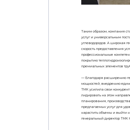
Таким образом, компания с
услуг и универсальным пос
углеводородов. А широкая г
скорость предоставления усл
профессиональные компетенц
покрытию теплогидроизолиро
премиальных элементов труб
— Благодаря расширению ге
мощностей, внедрению един
ТМК усилила свои конкурен
лидировать на этом направл
планирования, производств
предлагаемых услуг для уд
нарастить объемы и выйти н
генеральный директор ТМК Н