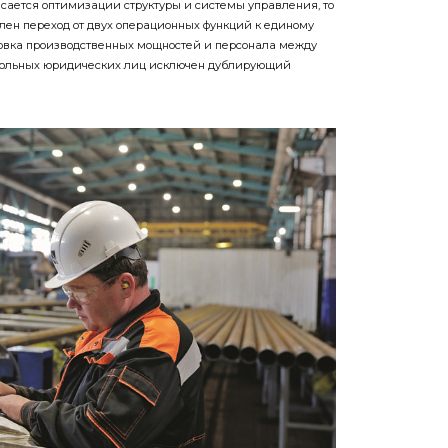
влен переход от двух операционных функций к единому
ровка производственных мощностей и персонала между
рольных юридических лиц исключен дублирующий