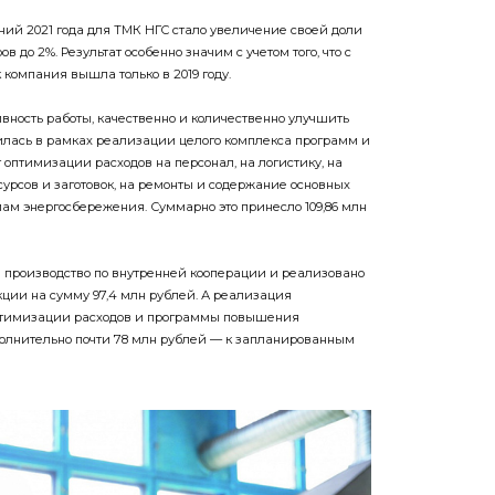
ий 2021 года для ТМК НГС стало увеличение своей доли
 до 2%. Результат особенно значим с учетом того, что с
компания вышла только в 2019 году.
ивность работы, качественно и количественно улучшить
лась в рамках реализации целого комплекса программ и
ет оптимизации расходов на персонал, на логистику, на
урсов и заготовок, на ремонты и содержание основных
мам энергосбережения. Суммарно это принесло 109,86 млн
 в производство по внутренней кооперации и реализовано
ции на сумму 97,4 млн рублей. А реализация
птимизации расходов и программы повышения
олнительно почти 78 млн рублей — к запланированным