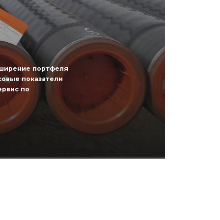
сширение портфеля
совые показатели
ервис по