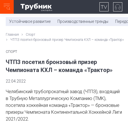
Неделя с ТМК. Выпуск №27 (225)
0:00
/
11:03
Устойчивое развитие
Производственные тренды
Перед
Главная
Спорт
ЧТПЗ посетил бронзовый призер Чемпионата КХЛ – команда «Трактор»
СПОРТ
ЧТПЗ посетил бронзовый призер
Чемпионата КХЛ – команда «Трактор»
22.04.2022
Челябинский трубопрокатный завод (ЧТПЗ), входящий
в Трубную Металлургическую Компанию (ТМК),
посетила хоккейная команда «Трактор» — бронзовые
призеры Чемпионата Континентальной Хоккейной Лиги
2021/2022.