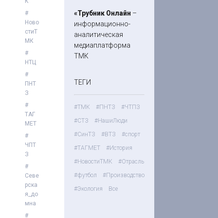
К
них
6)
«Трубник Онлайн
–
#
чу
Ново
информационно-
де
стиТ
аналитическая
с
МК
медиаплатформа
#
ТМК
НТЦ
#
ТЕГИ
ПНТ
З
#
#ТМК
#ПНТЗ
#ЧТПЗ
ТАГ
#СТЗ
#НашиЛюди
МЕТ
#СинТЗ
#ВТЗ
#спорт
#
ЧПТ
#ТАГМЕТ
#История
З
#НовостиТМК
#Отрасль
#
#футбол
#Производство
Севе
рска
#Экология
Все
я_до
мна
#