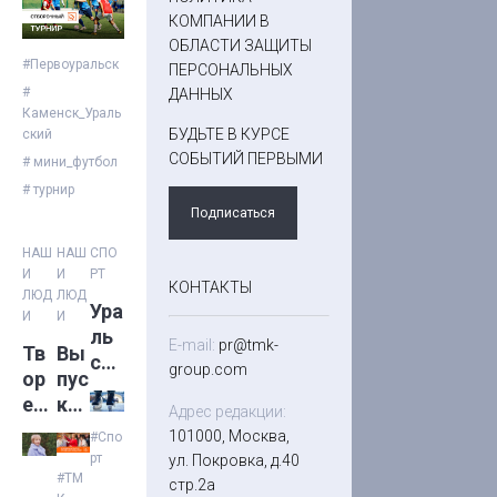
КОМПАНИИ В
ОБЛАСТИ ЗАЩИТЫ
#Первоуральск
ПЕРСОНАЛЬНЫХ
#
ДАННЫХ
Каменск_Ураль
БУДЬТЕ В КУРСЕ
ский
СОБЫТИЙ ПЕРВЫМИ
# мини_футбол
# турнир
Подписаться
НАШ
НАШ
СПО
И
И
РТ
КОНТАКТЫ
ЛЮД
ЛЮД
Ура
И
И
ль
E-mail:
pr@tmk-
Тв
Вы
ски
group.com
ор
пус
й
ец
к
хок
Адрес редакции:
но
№1
101000, Москва,
кей
#Спо
вог
5
рт
ул. Покровка, д.40
од
(35
#ТМ
стр.2а