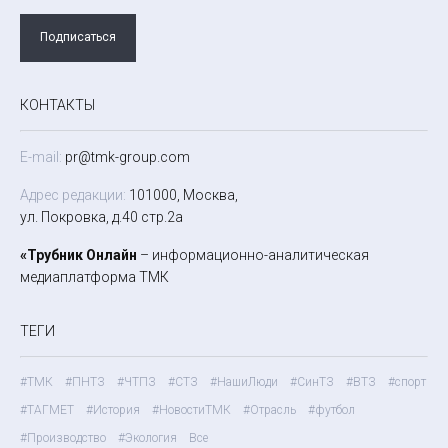
Подписаться
КОНТАКТЫ
E-mail:
pr@tmk-group.com
Адрес редакции:
101000, Москва,
ул. Покровка, д.40 стр.2а
«Трубник Онлайн
– информационно-аналитическая
медиаплатформа ТМК
ТЕГИ
#ТМК
#ПНТЗ
#ЧТПЗ
#СТЗ
#НашиЛюди
#СинТЗ
#ВТЗ
#спорт
#ТАГМЕТ
#История
#НовостиТМК
#Отрасль
#футбол
#Производство
#Экология
Все