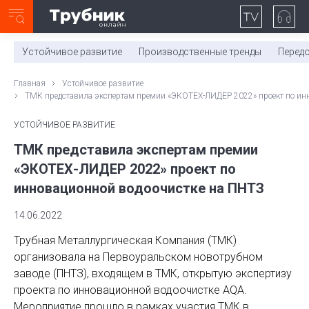
Неделя с ТМК. Выпуск №27 (225)
0:00
/
11:03
Устойчивое развитие
Производственные тренды
Перед
Главная
Устойчивое развитие
ТМК представила экспертам премии «ЭКОТЕХ-ЛИДЕР 2022» проект по ин
УСТОЙЧИВОЕ РАЗВИТИЕ
ТМК представила экспертам премии
«ЭКОТЕХ-ЛИДЕР 2022» проект по
инновационной водоочистке на ПНТЗ
14.06.2022
Трубная Металлургическая Компания (ТМК)
организовала на Первоуральском новотрубном
заводе (ПНТЗ), входящем в ТМК, открытую экспертизу
проекта по инновационной водоочистке AQA.
Мероприятие прошло в рамках участия ТМК в