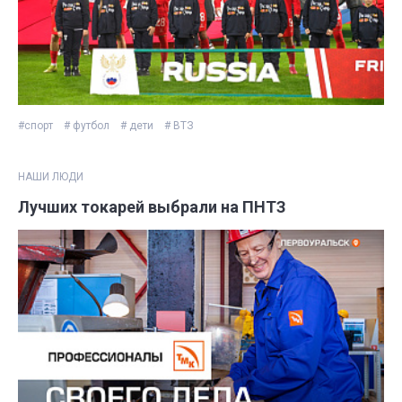
#спорт
# футбол
# дети
# ВТЗ
НАШИ ЛЮДИ
Лучших токарей выбрали на ПНТЗ