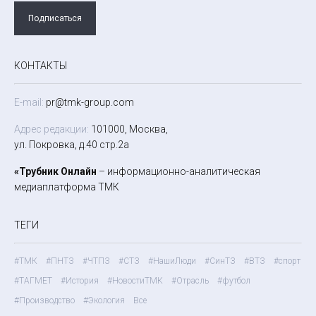
Подписаться
КОНТАКТЫ
E-mail:
pr@tmk-group.com
Адрес редакции:
101000, Москва,
ул. Покровка, д.40 стр.2а
«Трубник Онлайн
– информационно-аналитическая
медиаплатформа ТМК
ТЕГИ
#ТМК
#ПНТЗ
#ЧТПЗ
#СТЗ
#НашиЛюди
#СинТЗ
#ВТЗ
#спорт
#ТАГМЕТ
#История
#НовостиТМК
#Отрасль
#футбол
#Производство
#Экология
Все