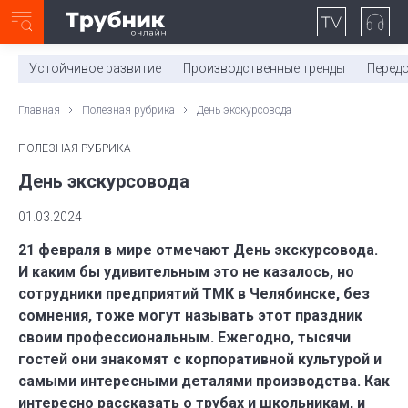
Неделя с ТМК. Выпуск №27 (225)
0:00
/
11:03
Устойчивое развитие
Производственные тренды
Перед
Главная
Полезная рубрика
День экскурсовода
ПОЛЕЗНАЯ РУБРИКА
День экскурсовода
01.03.2024
21 февраля в мире отмечают День экскурсовода.
И каким бы удивительным это не казалось, но
сотрудники предприятий ТМК в Челябинске, без
сомнения, тоже могут называть этот праздник
своим профессиональным. Ежегодно, тысячи
гостей они знакомят с корпоративной культурой и
самыми интересными деталями производства. Как
интересно рассказать о трубах и школьникам, и