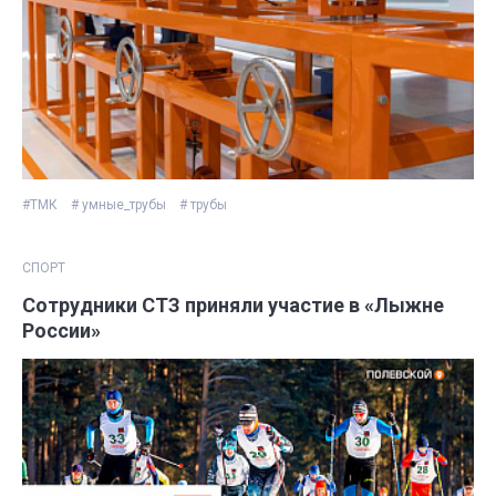
#ТМК
# умные_трубы
# трубы
СПОРТ
Сотрудники СТЗ приняли участие в «Лыжне
России»