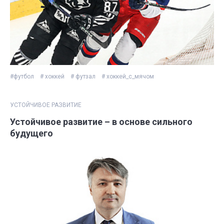
#футбол
# хоккей
# футзал
# хоккей_с_мячом
УСТОЙЧИВОЕ РАЗВИТИЕ
Устойчивое развитие – в основе сильного
будущего