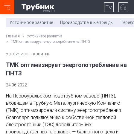
Неделя с ТМК. Выпуск №27 (225)
0:00
/
11:03
Устойчивое развитие
Производственные тренды
Перед
Главная
Устойчивое развитие
ТМК оптимизирует энергопотребление на ПНТЗ
УСТОЙЧИВОЕ РАЗВИТИЕ
ТМК оптимизирует энергопотребление на
ПНТЗ
24.06.2022
На Первоуральском новотрубном заводе (ПНТЗ),
входящем в Трубную Металлургическую Компанию
(ТМК), оптимизировали систему энергопотребления
благодаря подключению к собственной тепловой
электростанции (ТЭС) дополнительных
производственных площадок — баллонного цеха и