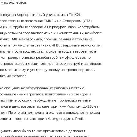
имых экспертов.
выступил Корпоративный университет TMK2U.
зовательных полигонах ТМК2U на Северском (СТЗ),
м (ВТЗ) трубных заводах и Первоуральском новотрубном
юня участники соревновались в 20 компетенциях, наиболее
ятиях ТМК: мехатроника, промышленная автоматика,
оты, в том числе на станках с ЧПУ, сварочные технологии,
лиз, производство стали, охрана труда, газорезчик, в
, контролер приемки резьбы труб и муфт, слесарь по
 стропальщик и машинист крана, резчик труб и заготовок,
по магнитному и ультразвуковому контролю, водитель
датчик металла.
а специально оборудованных рабочих местах с
ромышленных агрегатов, подготовленных стендов и
стью имитирующих необходимые производственные
лись в двух возрастных категориях — «Young» (до 28 лет
9 лет). По итогам чемпионата эксперты определили по два
нции — один в категории Young и один в Profi.
я участников была также организована деловая и
 В свободное от соревнований время конкурсанты