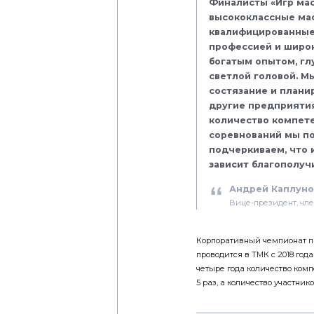
Финалисты «Игр мас
высококлассные мас
квалифицированные
профессией и широк
богатым опытом, гл
светлой головой. М
состязание и плани
другие предприятия
количество компет
соревнований мы п
подчеркиваем, что 
зависит благополуч
Андрей Каплуно
Вице-президент, чл
Корпоративный чемпионат п
проводится в ТМК с 2018 год
четыре года количество комп
5 раз, а количество участнико