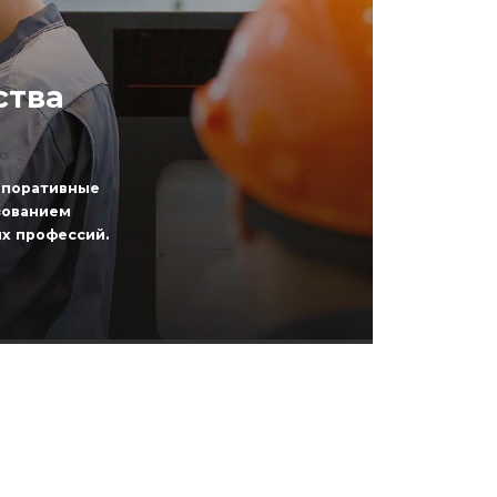
ства
рпоративные
зованием
х профессий.