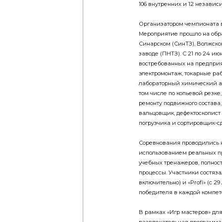
106 внутренних и 12 независ
Организатором чемпионата 
Мероприятие прошло на обра
Синарском (СинТЗ), Волжско
заводе (ПНТЗ). С 21 по 24 и
востребованных на предпри
электромонтаж, токарные раб
лабораторный химический ана
том числе по копьевой резке
ремонту подвижного состава,
вальцовщик, дефектоскопист 
погрузчика и сортировщик-с
Соревнования проводились н
использованием реальных п
учебных тренажеров, полно
процессы. Участники состяза
включительно) и «Profi» (с 2
победителя в каждой компете
В рамках «Игр мастеров» дл
развлекательная программа.