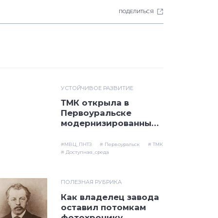
ПОДЕЛИТЬСЯ
УСТОЙЧИВОЕ РАЗВИТИЕ
ТМК открыла в
Первоуральске
модернизированный
Музейно-
выставочный центр
#МВЦ_ПНТЗ
# Первоуральск
# ТМК
ПНТЗ
# Доступная_среда
ПОЛЕЗНАЯ РУБРИКА
Как владелец завода
оставил потомкам
фотохронику