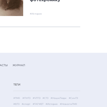
#История
АСТЫ
ЖУРНАЛ
ТЕГИ
#ТМК
#ПНТЗ
#ЧТПЗ
#СТЗ
#НашиЛюди
#СинТЗ
#ВТЗ
#спорт
#ТАГМЕТ
#История
#НовостиТМК