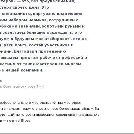
теров» — это, без преувеличения,
тера своего дела. Это
 специалисты, виртуозно владеющие
им набором навыков, сотрудники с
убокими знаниями, золотыми руками и
ы возлагаем большие надежды на это
руем в будущем масштабировать его на
, расширить состав участников и
енций. Благодаря проведению
овышаем престиж рабочих профессий и
именно от таких мастеров во многом
ие нашей компании.
в
ен Совета директоров ТМК
рофессионального мастерства «Игры мастеров»
а и с каждым годом становится все более масштабным. За
етенций, по которым проводятся соревнования, выросло в
в — почти в 15 раз.