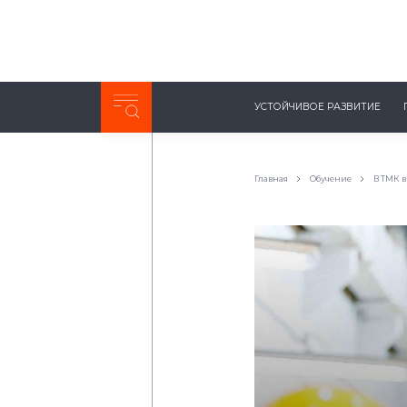
Неделя с ТМК. Выпуск №27 (225)
УСТОЙЧИВОЕ РАЗВИТИЕ
0:00
/
11:03
Главная
Обучение
В ТМК 