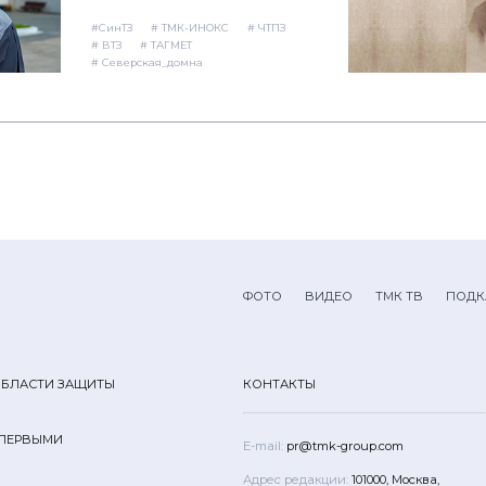
#СинТЗ
# ТМК-ИНОКС
# ЧТПЗ
# ВТЗ
# ТАГМЕТ
# Северская_домна
ФОТО
ВИДЕО
ТМК ТВ
ПОДК
ОБЛАСТИ ЗАЩИТЫ
КОНТАКТЫ
 ПЕРВЫМИ
E-mail:
pr@tmk-group.com
Адрес редакции:
101000, Москва,