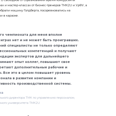
ах и мастер-классах от бизнес-тренеров ТМК2U и УрФУ, а
собрали машину Голдберга, посоревновались на
и в караоке.
го чемпионата для меня вполне
 играх нет и не может быть проигравших.
ний специалисты не только определяют
фессиональных компетенций и получают
ндации экспертов для дальнейшего
енимают опыт коллег, повышают свое
бретают дополнительные рабочие и
. Все это в целом повышает уровень
онала в развитие компании и
ивность производственной системы.
на
льного директора ТМК по управлению персоналом,
вного университета ТМК2U