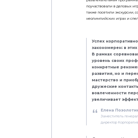
поучаствовали в деловых игр
также посетили экскурсии, 
неолимпийских играх и спел
Успех корпоративно
закономерен: в этих
В рамках соревнова
уровень своих про
конкретные рекоме
развития, но и пер
мастерство и прио
дружеские контакты
вовлеченности перс
увеличивает эффект
Елена Позолоти
Заместитель генера
директор Корпорати