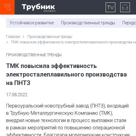
Неделя с ТМК. Выпуск №27 (225)
0:00
/
11:03
Устойчивое развитие
Производственные тренды
Перед
Главная
Производственные тренды
ТМК повысила эффективность электросталеплавильного производства 
ПРОИЗВОДСТВЕННЫЕ ТРЕНДЫ
ТМК повысила эффективность
электросталеплавильного производства
на ПНТЗ
17.08.2022
Первоуральский новотрубный завод (ПНТЗ), входящий
в Трубную Металлургическую Компанию (ТМК),
внедрил новые технологии в процесс выплавки стали
в рамках мероприятий по повышению операционной
эффективности. Благодаря модернизации конструкции