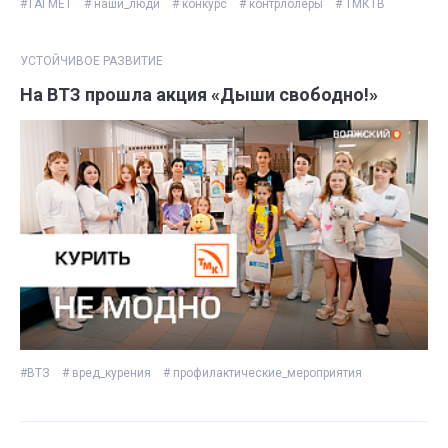
#ТАГМЕТ
# наши_люди
# конкурс
# контрлолеры
# ТМКТВ
УСТОЙЧИВОЕ РАЗВИТИЕ
На ВТЗ прошла акция «Дыши свободно!»
#ВТЗ
# вред_курения
# профилактические_мероприятия