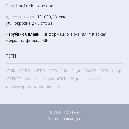
E-mail:
pr@tmk-group.com
Адрес редакции:
101000, Москва,
ул. Покровка, д.40 стр.2а
«Трубник Онлайн
– информационно-аналитическая
медиаплатформа ТМК
ТЕГИ
#ТМК
#ПНТЗ
#ЧТПЗ
#СТЗ
#НашиЛюди
#СинТЗ
#ВТЗ
#спорт
#ТАГМЕТ
#История
#НовостиТМК
#Отрасль
#футбол
#Производство
#Экология
Все
© 2026 ПАО «ТМК»
Все права защищены