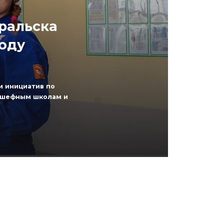
ральска
году
и инициатив по
дшефным школам и