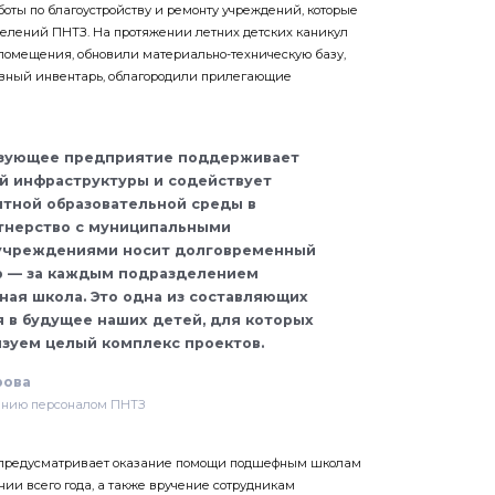
оты по благоустройству и ремонту учреждений, которые
елений ПНТЗ. На протяжении летних детских каникул
помещения, обновили материально-техническую базу,
ивный инвентарь, облагородили прилегающие
азующее предприятие поддерживает
й инфраструктуры и содействует
тной образовательной среды в
ртнерство с муниципальными
учреждениями носит долговременный
р — за каждым подразделением
ая школа. Это одна из составляющих
 в будущее наших детей, для которых
зуем целый комплекс проектов.
рова
ению персоналом ПНТЗ
 предусматривает оказание помощи подшефным школам
ии всего года, а также вручение сотрудникам