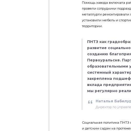
Помощь завода включала раб
провели сотрудники подразд
металлурги ремонтировали 
установили мебель и спорт
территории.
ПНТЗ как градообр
развитие социально
созданию благоприя
Первоуральске. Па
образовательными 
системный характе
закреплена подшефн
вклада предприятия
мы регулярно реали
Наталья Бабилу
Директор по управл
Социальная политика ПНТЗ
и детским садам на протяжен