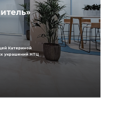
литель»
цей Катериной
ных украшений НТЦ