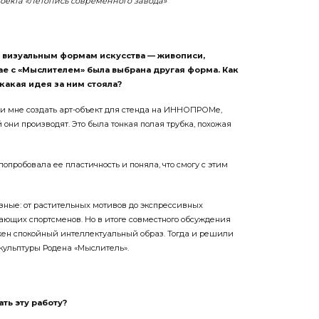
 визуальным формам искусства — живописи,
чае с «Мыслителем» была выбрана другая форма. Как
какая идея за ним стояла?
и мне создать арт-объект для стенда на ИННОПРОМе,
 они производят. Это была тонкая полая трубка, похожая
попробовала ее пластичность и поняла, что смогу с этим
зные: от растительных мотивов до экспрессивных
ющих спортсменов. Но в итоге совместного обсуждения
жен спокойный интеллектуальный образ. Тогда и решили
скульптуры Родена «Мыслитель».
ть эту работу?
ыло сложно. Когда я училась в институте, мне нравилась