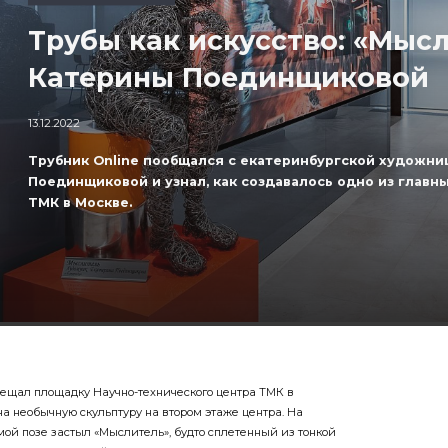
ПОЛЕЗНАЯ РУБРИКА
Трубы как искусство: «Мыс
Катерины Поединщиковой
13.12.2022
Трубник Online пообщался с екатеринбургской художни
Поединщиковой и узнал, как создавалось одно из глав
ТМК в Москве.
сещал площадку Научно-технического центра ТМК в
а необычную скульптуру на втором этаже центра. На
ой позе застыл «Мыслитель», будто сплетенный из тонкой
 главных украшений центра — Катерина Поединщикова,