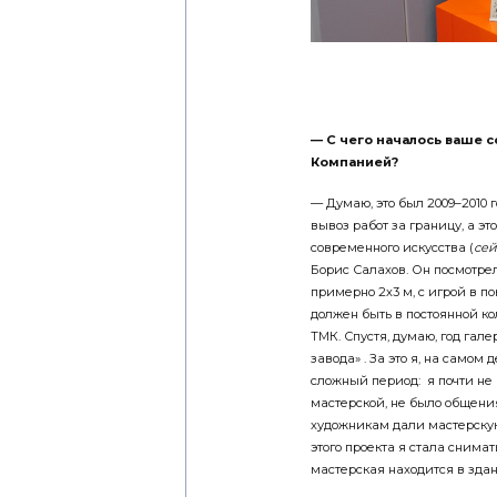
— С чего началось ваше 
Компанией?
— Думаю, это был 2009–2010 
вывоз работ за границу, а эт
современного искусства (
сей
Борис Салахов. Он посмотрел
примерно 2х3 м, с игрой в по
должен быть в постоянной к
ТМК. Спустя, думаю, год гал
завода» . За это я, на самом 
сложный период: я почти не 
мастерской, не было общени
художникам дали мастерскую
этого проекта я стала снимат
мастерская находится в зда