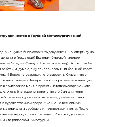
сотрудничество с Трубной Металлургической
год. Мне нужно было оформить документы — экспертизу на
о делали в (тогда ещё) Екатеринбургской галерее
час — Галерея Синара Арт. — прим.ред.
). Экспертом был
 работы, и, думаю, ему понравилось. Был большой холст,
кер. И Борис не разрешил его вывозить. Сказал, что он
оллекции галереи. Теперь он в корпоративной коллекции
ерея пригласила меня в проект «Летопись современного
деле, очень благодарна, потому что это был для меня
работала как художник в это время, у меня не было
я в художественной среде. Мне и ещё нескольким
, материалы и свободу в интерпретации темы. После
ь эту мастерскую самостоятельно. И по сей день моя
нии Свердловской киностудии.