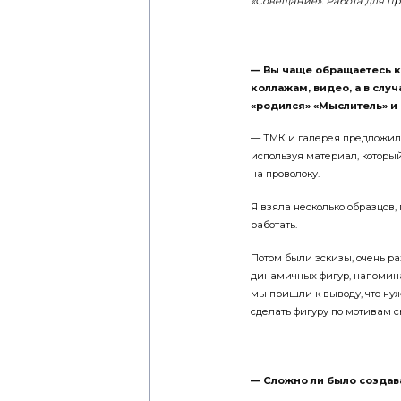
— Вы чаще обращаетесь к
коллажам, видео, а в слу
«родился» «Мыслитель» и 
— ТМК и галерея предложил
используя материал, который
на проволоку.
Я взяла несколько образцов, 
работать.
Потом были эскизы, очень ра
динамичных фигур, напомина
мы пришли к выводу, что ну
сделать фигуру по мотивам 
— Сложно ли было создава
— Я не сказала бы, что это б