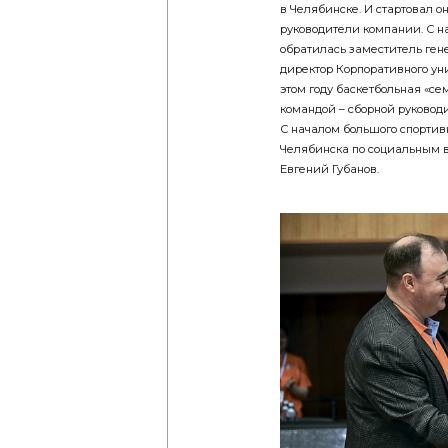
в Челябинске. И стартовал о
руководители компании. С н
обратилась заместитель ген
директор Корпоративного ун
этом году баскетбольная «с
командой – сборной руковод
С началом большого спортив
Челябинска по социальным 
Евгений Губанов.