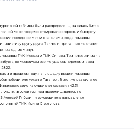
 турнирной таблицы были распределены, началась битва
в полной мере продемонстрировали скорость и быстроту
равнил последние матчи с качелями, когда команды
ициативу друг у друга. Так что интрига – кто же станет
до последних минут.
ь команды ТМК-Москва и ТМК-Синара. Три четверти матча
инбурга, но москвичам все же удалось переломить ход
 28:22.
 как и в прошлом году, на площадку вышли команды
убок победителя уехал в Таганрог. В этот же раз сильнее
инального свистка судьи счет составил 42:31.
лучших игроков турнира провели директор по
З Алексей Рябухин и руководитель направления
роприятий ТМК Ирина Стригунова.