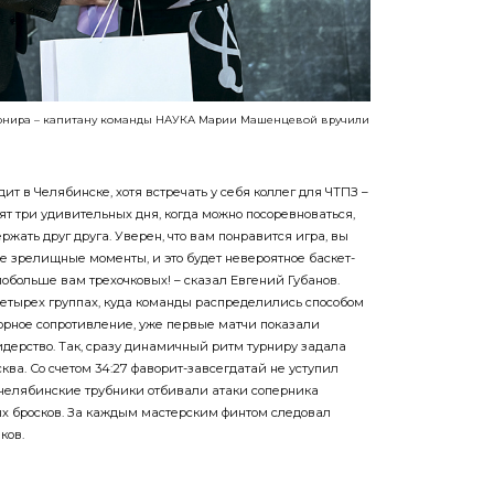
урнира – капитану команды НАУКА Марии Машенцевой вручили
одит в Челябинске, хотя встречать у себя коллег для ЧТПЗ –
т три удивительных дня, когда можно посоревноваться,
ржать друг друга. Уверен, что вам понравится игра, вы
 зрелищные моменты, и это будет невероятное баскет-
обольше вам трехочковых! – сказал Евгений Губанов.
етырех группах, куда команды распределились способом
орное сопротивление, уже первые матчи показали
идерство. Так, сразу динамичный ритм турниру задала
ва. Со счетом 34:27 фаворит-завсегдатай не уступил
челябинские трубники отбивали атаки соперника
х бросков. За каждым мастерским финтом следовал
ков.