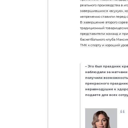
реального производства в иг
завершившихся «всухую», ко
непременно ставили перед со
В завершение второго сорев
традиционный товарищеский
представители команд и при
баскетбольного клуба Макси
ТМК к спорту и хороший уров
– Это был праздник кр
наблюдали за матчами
получили возможность 
прекрасного праздника
неравнодушие к здоров
подаете для всех сот