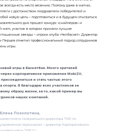
ре всегда есть место везению. Поэтому даже в матчах,
ллеги с достоинством поздравляли победителей и
бой новую цель – подготовиться и в будущем отыграться.
новательного дня прошел конкурс «снайперов» и
 матч, участие в котором приняли лучшие
глашенные звезды – игроки клуба «Челбаскет». Директор
м Перцев отметил профессиональный подход сотрудников
ень игры.
асивой игры в баскетбол. Много зрителей
 через корпоративное приложение Mobi2U,
присоединиться и стать частью этого
 спорта. Я благодарю всех участников за
ому образу жизни, за то, какой пример вы
рудников наших компаний.
Елена Позолотина,
заместитель генерального директора ТМК по
управлению персоналом – директор Корпоративного
университета ТМК2U