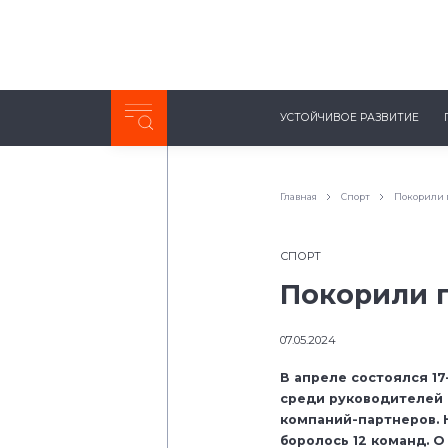
Неделя с ТМК. Выпуск №27 (225)
УСТОЙЧИВОЕ РАЗВИТИЕ
0:00
/
11:03
Главная
Спорт
Покорили 
СПОРТ
Покорили 
07.05.2024
В апреле состоялся 17
среди руководителей
компаний-партнеров. 
боролось 12 команд. О