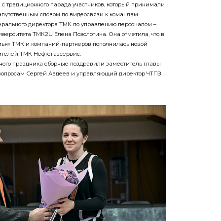
н с традиционного парада участников, который принимали
апутственным словом по видеосвязи к командам
ерального директора ТМК по управлению персоналом –
иверситета ТМК2U Елена Позолотина. Она отметила, что в
емья» ТМК и компаний-партнеров пополнилась новой
ителей ТМК Нефтегазсервис.
ного праздника сборные поздравили заместитель главы
вопросам Сергей Авдеев и управляющий директор ЧТПЗ