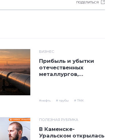
ПОДЕЛИТЬСЯ
БИЗНЕС
Прибыль и убытки
отечественных
металлургов,
поставки нефти по
«Дружбе»: дайджест
трубных новостей
#нефть
# трубы
# ТМК
ПОЛЕЗНАЯ РУБРИКА
В Каменске-
Уральском открылась