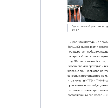
Единственной участнице т
букет
– Я рад, что этот турнир прох
большой вызов. Вам предстоя
порадоваться победам, подде
подарите болельщикам яркие
шоу. Желаю активной игры, п
Соревнования проходили в ч
жеребьевки. Несмотря на уп
основных претендентов на л
игра команд ЧТПЗ и ТМК-Моск
привычных позиций, однако 
целыми сериями трехочковы
восторженный рев болельщи