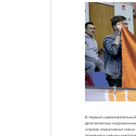
В первый соревновательный де
действительно напряженная 
игроков, оперативная смена 
применяли навыки каждоднев