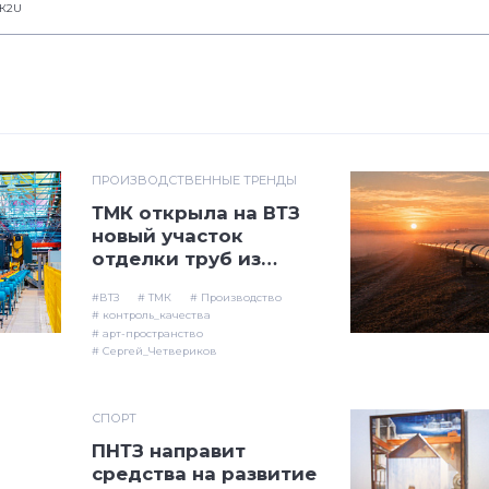
К2U
ПРОИЗВОДСТВЕННЫЕ ТРЕНДЫ
ТМК открыла на ВТЗ
новый участок
отделки труб из
нержавеющих марок
#ВТЗ
# ТМК
# Производство
стали
# контроль_качества
# арт-пространство
# Сергей_Четвериков
СПОРТ
​ПНТЗ направит
средства на развитие