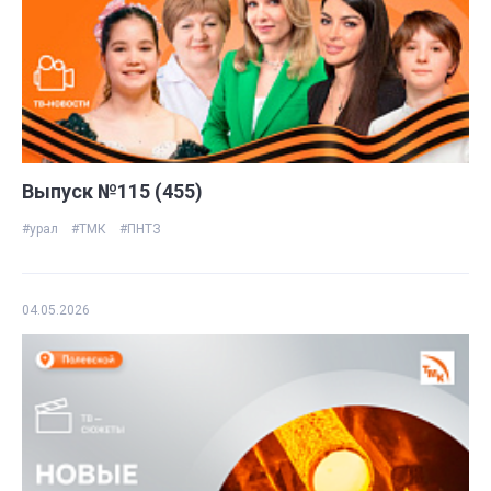
Выпуск №115 (455)
#урал
#ТМК
#ПНТЗ
04.05.2026