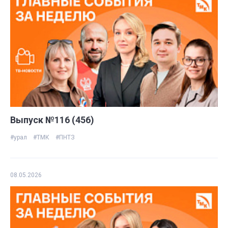
Выпуск №116 (456)
#урал
#ТМК
#ПНТЗ
08.05.2026