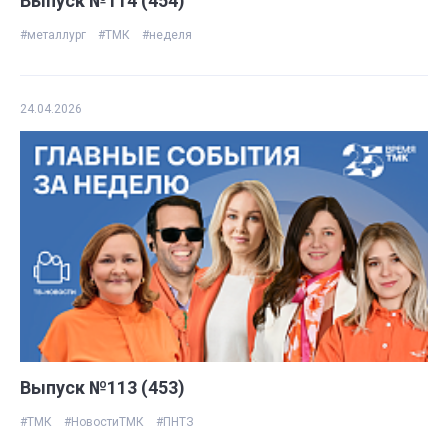
Выпуск №114 (454)
#металлург
#ТМК
#неделя
24.04.2026
Выпуск №113 (453)
#ТМК
#НовостиТМК
#ПНТЗ