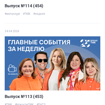
Выпуск №114 (454)
#металлург
#ТМК
#неделя
24.04.2026
Выпуск №113 (453)
#ТМК
#НовостиТМК
#ПНТЗ