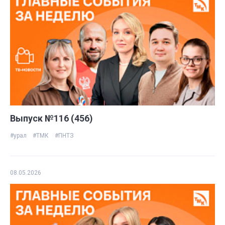
Выпуск №116 (456)
#урал
#ТМК
#ПНТЗ
08.05.2026