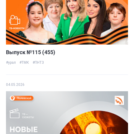
Выпуск №115 (455)
#урал
#ТМК
#ПНТЗ
04.05.2026