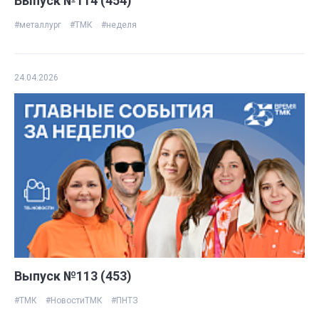
Выпуск №114 (454)
#металлург
#ТМК
#неделя
24.04.2026
Выпуск №113 (453)
#ТМК
#НовостиТМК
#ПНТЗ