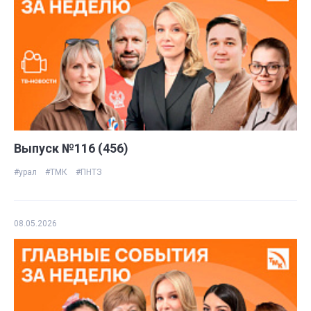
Выпуск №116 (456)
#урал
#ТМК
#ПНТЗ
08.05.2026