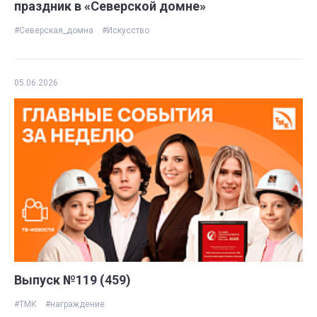
праздник в «Северской домне»
#Северская_домна
#Искусство
05.06.2026
Выпуск №119 (459)
#ТМК
#награждение