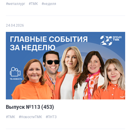
#металлург
#ТМК
#неделя
24.04.2026
Выпуск №113 (453)
#ТМК
#НовостиТМК
#ПНТЗ