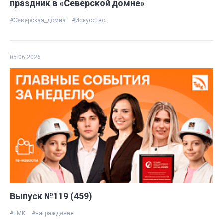
праздник в «Северской домне»
#Северская_домна
#Искусство
05.06.2026
Выпуск №119 (459)
#ТМК
#награждение