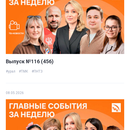
Выпуск №116 (456)
#урал
#ТМК
#ПНТЗ
08.05.2026