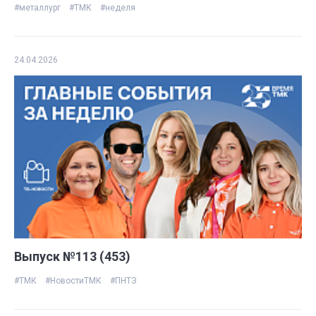
#металлург
#ТМК
#неделя
24.04.2026
Выпуск №113 (453)
#ТМК
#НовостиТМК
#ПНТЗ