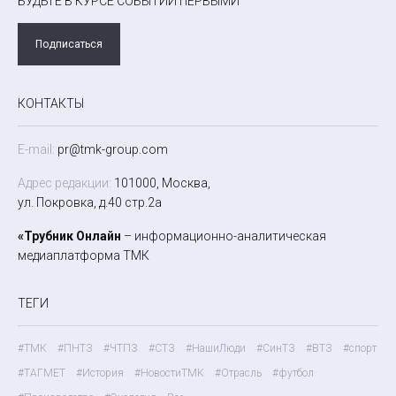
БУДЬТЕ В КУРСЕ СОБЫТИЙ ПЕРВЫМИ
Подписаться
КОНТАКТЫ
E-mail:
pr@tmk-group.com
Адрес редакции:
101000, Москва,
ул. Покровка, д.40 стр.2а
«Трубник Онлайн
– информационно-аналитическая
медиаплатформа ТМК
ТЕГИ
#ТМК
#ПНТЗ
#ЧТПЗ
#СТЗ
#НашиЛюди
#СинТЗ
#ВТЗ
#спорт
#ТАГМЕТ
#История
#НовостиТМК
#Отрасль
#футбол