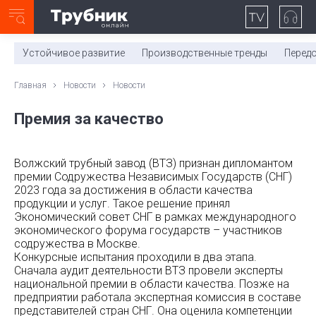
Неделя с ТМК. Выпуск №27 (225)
0:00
/
11:03
Устойчивое развитие
Производственные тренды
Перед
Главная
Новости
Новости
Премия за качество
Волжский трубный завод (ВТЗ) признан дипломантом
премии Содружества Независимых Государств (СНГ)
2023 года за достижения в области качества
продукции и услуг. Такое решение принял
Экономический совет СНГ в рамках международного
экономического форума государств – участников
содружества в Москве.
Конкурсные испытания проходили в два этапа.
Сначала аудит деятельности ВТЗ провели эксперты
национальной премии в области качества. Позже на
предприятии работала экспертная комиссия в составе
представителей стран СНГ. Она оценила компетенции