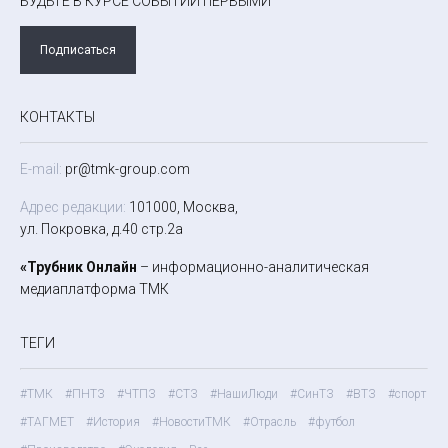
БУДЬТЕ В КУРСЕ СОБЫТИЙ ПЕРВЫМИ
Подписаться
КОНТАКТЫ
E-mail:
pr@tmk-group.com
Адрес редакции:
101000, Москва,
ул. Покровка, д.40 стр.2а
«Трубник Онлайн
– информационно-аналитическая
медиаплатформа ТМК
ТЕГИ
#ТМК
#ПНТЗ
#ЧТПЗ
#СТЗ
#НашиЛюди
#СинТЗ
#ВТЗ
#спорт
#ТАГМЕТ
#История
#НовостиТМК
#Отрасль
#футбол