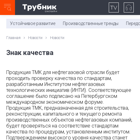
Неделя с ТМК. Выпуск №27 (225)
0:00
/
11:03
Устойчивое развитие
Производственные тренды
Перед
Главная
Новости
Новости
Знак качества
Продукция ТМК для нефтегазовой отрасли будет
проходить проверку качества по стандартам,
разработанным Институтом нефтегазовых
технологических инициатив (ИНТИ). Соответствующее
соглашение было подписано на Петербургском
международном экономическом форуме.
Продукция ТМК, предназначенная для строительства,
реконструкции, капитального и текущего ремонта
производственных объектов нефтегазовых компаний,
будет проверяться на соответствие стандартам
качества по процедурам, установленным институтом.
Подтверждением высокого уровня качества станет