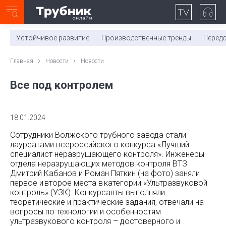
Неделя с ТМК. Выпуск №27 (225)
0:00
/
11:03
Устойчивое развитие
Производственные тренды
Перед
Главная
Новости
Новости
Все под контролем
18.01.2024
Сотрудники Волжского трубного завода стали
лауреатами всероссийского конкурса «Лучший
специалист неразрушающего контроля». Инженеры
отдела неразрушающих методов контроля ВТЗ
Дмитрий Кабанов и Роман Пяткин (на фото) заняли
первое и второе места в категории «Ультразвуковой
контроль» (УЗК). Конкурсанты выполняли
теоретические и практические задания, отвечали на
вопросы по технологии и особенностям
ультразвукового контроля – достоверного и