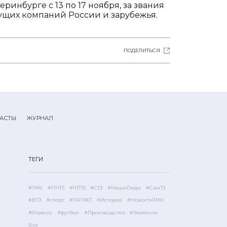
ринбурге с 13 по 17 ноября, за звания
дущих компаний России и зарубежья.
ПОДЕЛИТЬСЯ
АСТЫ
ЖУРНАЛ
ТЕГИ
#ТМК
#ПНТЗ
#ЧТПЗ
#СТЗ
#НашиЛюди
#СинТЗ
#ВТЗ
#спорт
#ТАГМЕТ
#История
#НовостиТМК
#Отрасль
#футбол
#Производство
#Экология
Все