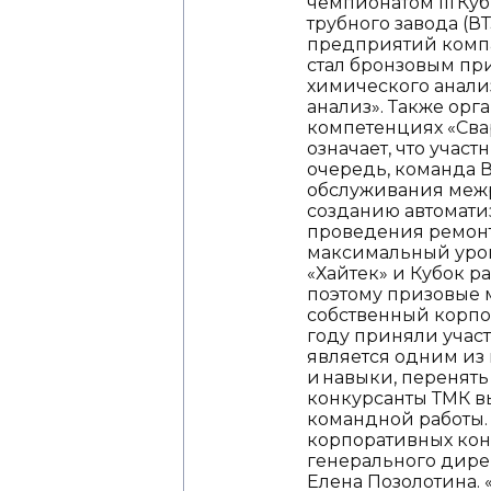
чемпионатом III К
трубного завода (В
предприятий компа
стал бронзовым при
химического анали
анализ». Также орг
компетенциях «Свар
означает, что учас
очередь, команда 
обслуживания межр
созданию автомати
проведения ремонт
максимальный уров
«Хайтек» и Кубок 
поэтому призовые 
собственный корпо
году приняли участ
является одним из
и навыки, перенять
конкурсанты ТМК в
командной работы. 
корпоративных кон
генерального дире
Елена Позолотина.