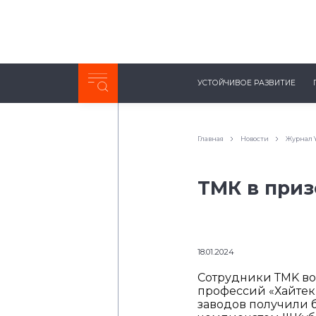
Неделя с ТМК. Выпуск №27 (225)
УСТОЙЧИВОЕ РАЗВИТИЕ
0:00
/
11:03
Главная
Новости
Журнал Y
ТМК в приз
18.01.2024
Сотрудники ТMK во
профессий «Хайтек-
заводов получили 