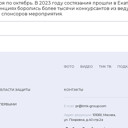
я по октябрь. В 2023 году состязания прошли в Екате
тенциях боролись более тысячи конкурсантов из ве
з спонсоров мероприятия.
ФОТО
ВИДЕО
ТМК ТВ
ПОДК
ОБЛАСТИ ЗАЩИТЫ
КОНТАКТЫ
 ПЕРВЫМИ
E-mail:
pr@tmk-group.com
Адрес редакции:
101000, Москва,
ул. Покровка, д.40 стр.2а