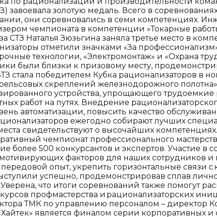
убка по рационализации и производительности кома
ТЗ) завоевала золотую медаль. Всего в соревнования
нии, они соревновались в семи компетенциях. Инж
зером чемпионата в компетенции «Токарные работы 
за СТЗ Наталья Зюзьгина заняла третье место в ко
анизаторы отметили значками «За профессионализм»
очные технологии, «Электромонтаж» и «Охрана труд
тники были близки к призовому месту, продемонстри
ВТЗ стала победителем Кубка рационализаторов в 
ельсовых скреплений железнодорожного полотна».
зированного устройства, упрощающего трудоемкие
ных работ на путях. Внедрение рационализаторско
ень автоматизации, повысить качество обслуживани
рационализаторов ежегодно собирают лучших специ
места свидетельствуют о высочайших компетенциях.
ративный чемпионат профессионального мастерства 
ие более 500 конкурсантов и экспертов. Участие в 
 мотивирующих факторов для наших сотрудников и 
 передовой опыт, укрепить горизонтальные связи с 
ыступили успешно, продемонстрировав сплав личн
Уверена, что итоги соревнований также помогут ра
курсов профмастерства и рационализаторских иници
ктора ТМК по управлению персоналом – директор К
 «Хайтек» является финалом серии корпоративных и