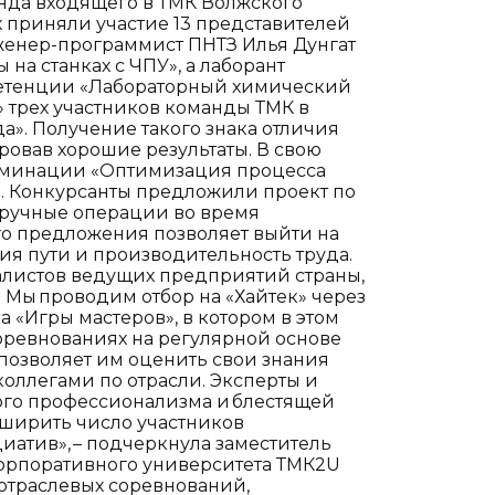
нда входящего в ТМК Волжского
х приняли участие 13 представителей
енер-­программист ПНТЗ Илья Дунгат
на станках с ЧПУ», а лаборант
мпетенции «Лабораторный химический
 трех участников команды ТМК в
а». Получение такого знака отличия
ровав хорошие результаты. В свою
номинации «Оптимизация процесса
 Конкурсанты предложили проект по
 ручные операции во время
го предложения позволяет выйти на
я пути и производительность труда.
алистов ведущих предприятий страны,
 Мы проводим отбор на «Хайтек» через
«Игры мастеров», в котором в этом
соревнованиях на регулярной основе
позволяет им оценить свои знания
коллегами по отрасли. Эксперты и
ого профессионализма и блестящей
сширить число участников
атив», – подчеркнула заместитель
орпоративного университета ТМК2U
 отраслевых соревнований,