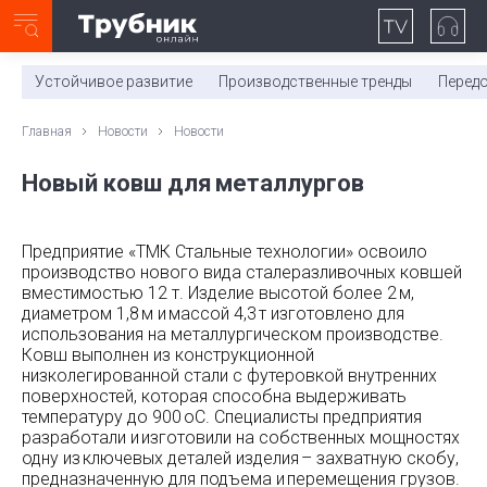
Неделя с ТМК. Выпуск №27 (225)
0:00
/
11:03
Устойчивое развитие
Производственные тренды
Перед
Главная
Новости
Новости
Новый ковш для металлургов
Предприятие «ТМК Стальные технологии» освоило
производство нового вида сталеразливочных ковшей
вместимостью 12 т. Изделие высотой более 2 м,
диаметром 1,8 м и массой 4,3 т изготовлено для
использования на металлургическом производстве.
Ковш выполнен из конструкционной
низколегированной стали с футеровкой внутренних
поверхностей, которая способна выдерживать
температуру до 900 оС. Специалисты предприятия
разработали и изготовили на собственных мощностях
одну из ключевых деталей изделия – захватную скобу,
предназначенную для подъема и перемещения грузов.