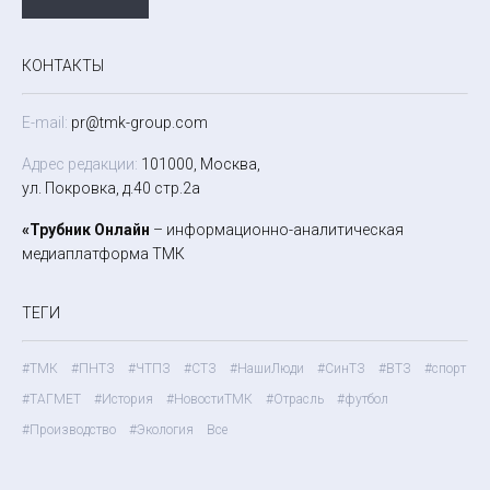
КОНТАКТЫ
E-mail:
pr@tmk-group.com
Адрес редакции:
101000, Москва,
ул. Покровка, д.40 стр.2а
«Трубник Онлайн
– информационно-аналитическая
медиаплатформа ТМК
ТЕГИ
#ТМК
#ПНТЗ
#ЧТПЗ
#СТЗ
#НашиЛюди
#СинТЗ
#ВТЗ
#спорт
#ТАГМЕТ
#История
#НовостиТМК
#Отрасль
#футбол
#Производство
#Экология
Все