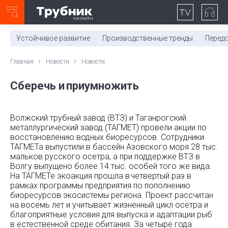
Неделя с ТМК. Выпуск №27 (225)
0:00
/
11:03
Устойчивое развитие
Производственные тренды
Перед
Главная
Новости
Новости
Сберечь и приумножить
Волжский трубный завод (ВТЗ) и Таганрогский
металлургический завод (ТАГМЕТ) провели акции по
восстановлению водных биоресурсов. Сотрудники
ТАГМЕТа выпустили в бассейн Азовского моря 28 тыс.
мальков русского осетра, а при поддержке ВТЗ в
Волгу выпущено более 14 тыс. особей того же вида.
На ТАГМЕТе экоакция прошла в четвертый раз в
рамках программы предприятия по пополнению
биоресурсов экосистемы региона. Проект рассчитан
на восемь лет и учитывает жизненный цикл осетра и
благоприятные условия для выпуска и адаптации рыб
в естественной среде обитания. За четыре года