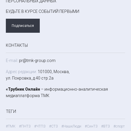
ПЕРСОНАЛЬНЫХ ДАННЫХ
БУДЬТЕ В КУРСЕ СОБЫТИЙ ПЕРВЫМИ
Подписаться
КОНТАКТЫ
E-mail:
pr@tmk-group.com
Адрес редакции:
101000, Москва,
ул. Покровка, д.40 стр.2а
«Трубник Онлайн
– информационно-аналитическая
медиаплатформа ТМК
ТЕГИ
#ТМК
#ПНТЗ
#ЧТПЗ
#СТЗ
#НашиЛюди
#СинТЗ
#ВТЗ
#спорт