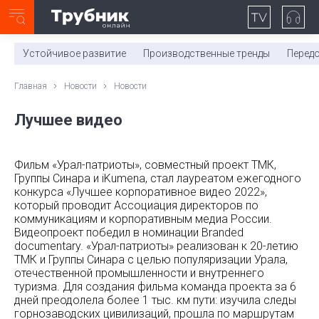
Неделя с ТМК. Выпуск №27 (225)
0:00
/
11:03
Устойчивое развитие
Производственные тренды
Перед
Главная
Новости
Новости
Лучшее видео
Фильм «Урал-патриоты», совместный проект ТМК,
Группы Синара и iKumena, стал лауреатом ежегодного
конкурса «Лучшее корпоративное видео 2022»,
который проводит Ассоциация директоров по
коммуникациям и корпоративным медиа России.
Видеопроект победил в номинации Branded
documentary. «Урал-патриоты» реализован к 20-летию
ТМК и Группы Синара с целью популяризации Урала,
отечественной промышленности и внутреннего
туризма. Для создания фильма команда проекта за 6
дней преодолела более 1 тыс. км пути: изучила следы
горнозаводских цивилизаций, прошла по маршрутам