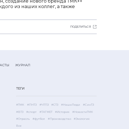
н, создание нового бренда ТМК++
дого из наших коллег, а также
ПОДЕЛИТЬСЯ
АСТЫ
ЖУРНАЛ
ТЕГИ
#ТМК
#ПНТЗ
#ЧТПЗ
#СТЗ
#НашиЛюди
#СинТЗ
#ВТЗ
#спорт
#ТАГМЕТ
#История
#НовостиТМК
#Отрасль
#футбол
#Производство
#Экология
Все