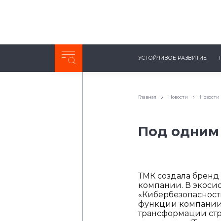
Неделя с ТМК. Выпуск №27 (225)
УСТОЙЧИВОЕ РАЗВИТИЕ
0:00
/
11:03
Главная
Новости
Новости
Под одним
ТМК создала бренд
компании. В экосис
«Кибербезопасность
функции компании,
трансформации стр