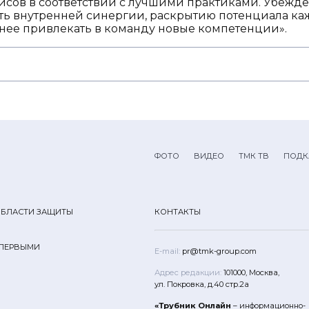
исов в соответствии с лучшими практиками. Убежде
ть внутренней синергии, раскрытию потенциала каж
нее привлекать в команду новые компетенции».
ФОТО
ВИДЕО
ТМК ТВ
ПОДК
ОБЛАСТИ ЗАЩИТЫ
КОНТАКТЫ
 ПЕРВЫМИ
E-mail:
pr@tmk-group.com
Адрес редакции:
101000, Москва,
ул. Покровка, д.40 стр.2а
«Трубник Онлайн
– информационно-