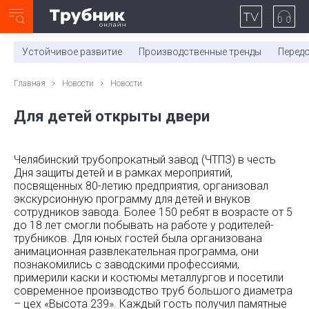
Неделя с ТМК. Выпуск №27 (225)
0:00
/
11:03
Устойчивое развитие
Производственные тренды
Перед
Главная
Новости
Новости
Для детей открыты двери
Челябинский трубопрокатный завод (ЧТПЗ) в честь
Дня защиты детей и в рамках мероприятий,
посвященных 80-летию предприятия, организовал
экскурсионную программу для детей и внуков
сотрудников завода. Более 150 ребят в возрасте от 5
до 18 лет смогли побывать на работе у родителей-
трубников. Для юных гостей была организована
анимационная развлекательная программа, они
познакомились с заводскими профессиями,
примерили каски и костюмы металлургов и посетили
современное производство труб большого диаметра
– цех «Высота 239». Каждый гость получил памятные