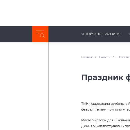
Неделя с ТМК. Выпуск №27 (225)
УСТОЙЧИВОЕ РАЗВИТИЕ
0:00
/
11:03
Главная
Новости
Новости
Праздник 
ТМК поддержала футбольный 
февраля, в нем приняли учас
Мастер-классы для школьник
Динияр Билялетдинов. В про