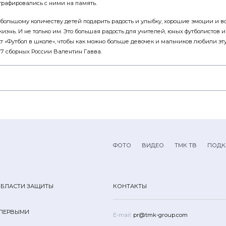
графировались с ними на память.
 большому количеству детей подарить радость и улыбку, хорошие эмоции и в
изнь. И не только им. Это большая радость для учителей, юных футболистов 
т «Футбол в школе», чтобы как можно больше девочек и мальчиков любили эт
7 сборных России Валентин Гавва.
ФОТО
ВИДЕО
ТМК ТВ
ПОДК
ОБЛАСТИ ЗАЩИТЫ
КОНТАКТЫ
 ПЕРВЫМИ
E-mail:
pr@tmk-group.com