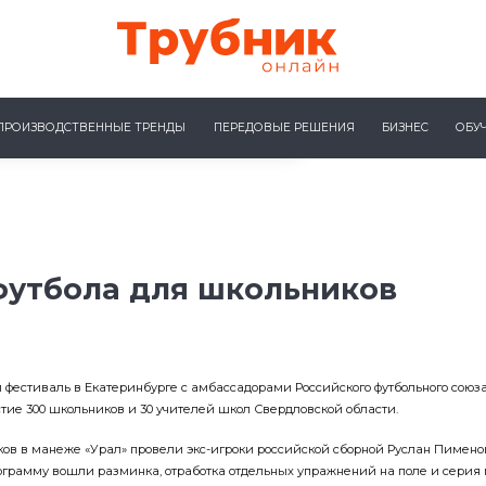
ПРОИЗВОДСТВЕННЫЕ ТРЕНДЫ
ПЕРЕДОВЫЕ РЕШЕНИЯ
БИЗНЕС
ОБУ
футбола для школьников
фестиваль в Екатеринбурге с амбассадорами Российского футбольного союза 
тие 300 школьников и 30 учителей школ Свердловской области.
ов в манеже «Урал» провели экс-игроки российской сборной Руслан Пименов
грамму вошли разминка, отработка отдельных упражнений на поле и серия ма