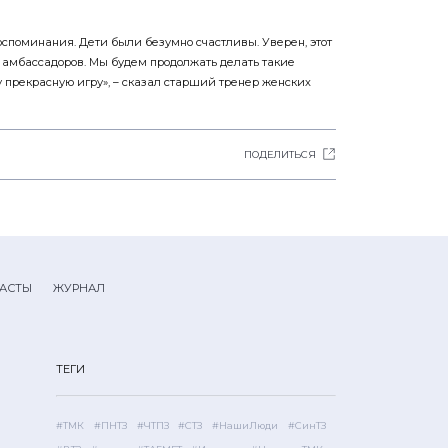
оспоминания. Дети были безумно счастливы. Уверен, этот
и амбассадоров. Мы будем продолжать делать такие
у прекрасную игру», – сказал старший тренер женских
ПОДЕЛИТЬСЯ
АСТЫ
ЖУРНАЛ
ТЕГИ
#ТМК
#ПНТЗ
#ЧТПЗ
#СТЗ
#НашиЛюди
#СинТЗ