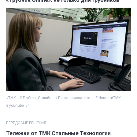
#ТМК
# Трубник_Онлайн
# Профессионалитет
# НовостиТМК
# yourtube_54
ПЕРЕДОВЫЕ РЕШЕНИЯ
Тележки от ТМК Стальные Технологии