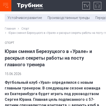
Неделя с ТМК. Выпуск №27 (225)
0:00
/
11:03
Устойчивое развитие
Производственные тренды
Перед
Главная
Спорт
Юран сменил Березуцкого в «Урале» и раскрыл секреты работы на посту г
СПОРТ
Юран сменил Березуцкого в «Урале» и
раскрыл секреты работы на посту
главного тренера
15.06.2026
Футбольный клуб «Урал» определился с новым
главным тренером. В следующем сезоне команда
из Екатеринбурга будет играть под руководством
Сергея Юрана. Главная цель подписанного с 57-
летним специалистом контракта — вернуть клуб в