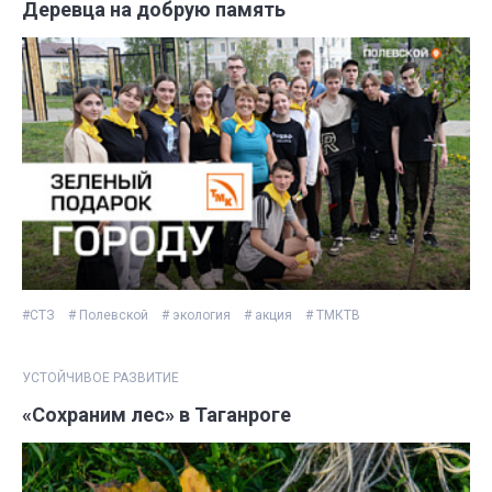
Деревца на добрую память
#СТЗ
# Полевской
# экология
# акция
# ТМКТВ
УСТОЙЧИВОЕ РАЗВИТИЕ
«Сохраним лес» в Таганроге