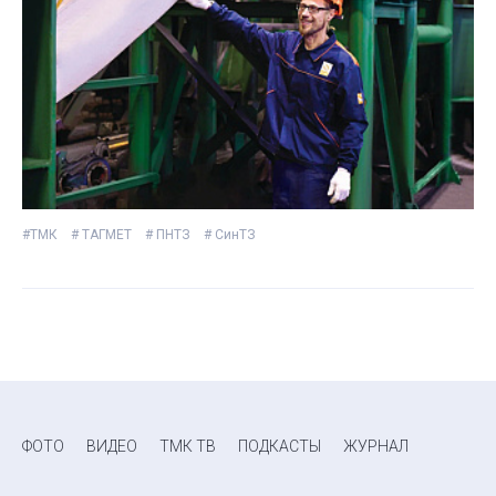
#ТМК
# ТАГМЕТ
# ПНТЗ
# СинТЗ
ФОТО
ВИДЕО
ТМК ТВ
ПОДКАСТЫ
ЖУРНАЛ