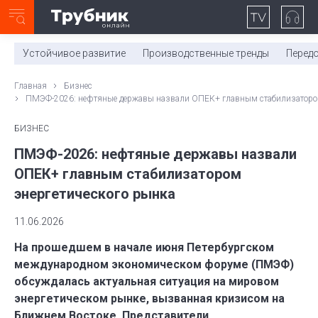
Неделя с ТМК. Выпуск №27 (225)
0:00
/
11:03
Устойчивое развитие
Производственные тренды
Перед
Главная
Бизнес
ПМЭФ-2026: нефтяные державы назвали ОПЕК+ главным стабилизатором
БИЗНЕС
ПМЭФ-2026: нефтяные державы назвали
ОПЕК+ главным стабилизатором
энергетического рынка
11.06.2026
На прошедшем в начале июня Петербургском
международном экономическом форуме (ПМЭФ)
обсуждалась актуальная ситуация на мировом
энергетическом рынке, вызванная кризисом на
Ближнем Востоке. Представители