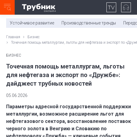
Неделя с ТМК. Выпуск №27 (225)
0:00
/
11:03
Устойчивое развитие
Производственные тренды
Перед
Главная
Бизнес
Точечная помощь металлургам, льготы для нефтегаза и экспорт по «Дружб
БИЗНЕС
Точечная помощь металлургам, льготы
для нефтегаза и экспорт по «Дружбе»:
дайджест трубных новостей
05.06.2026
Параметры адресной государственной поддержки
металлургии, возможное расширение льгот для
нефтегазового сектора, восстановление поставок
черного золота в Венгрию и Словакию по
нефтепроводу «Дружба» — ключевые события