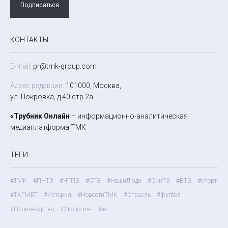
Подписаться
КОНТАКТЫ
E-mail:
pr@tmk-group.com
Адрес редакции:
101000, Москва,
ул. Покровка, д.40 стр.2а
«Трубник Онлайн
– информационно-аналитическая
медиаплатформа ТМК
ТЕГИ
#ТМК
#ПНТЗ
#ЧТПЗ
#СТЗ
#НашиЛюди
#СинТЗ
#ВТЗ
#спорт
#ТАГМЕТ
#История
#НовостиТМК
#Отрасль
#футбол
#Производство
#Экология
Все