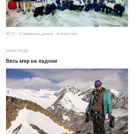
#СТЗ
# Северская_домна
# искусство
НАШИ ЛЮДИ
Весь мир на ладони