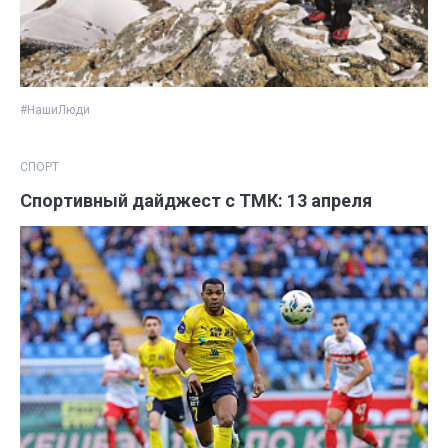
#НашиЛюди
СПОРТ
Спортивный дайджест с ТМК: 13 апреля