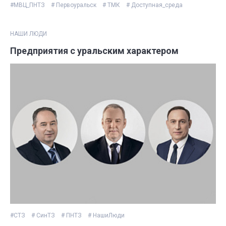
#МВЦ_ПНТЗ
# Первоуральск
# ТМК
# Доступная_среда
НАШИ ЛЮДИ
Предприятия с уральским характером
#СТЗ
# СинТЗ
# ПНТЗ
# НашиЛюди