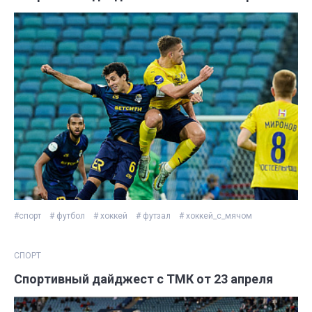
#спорт
# футбол
# хоккей
# футзал
# хоккей_с_мячом
СПОРТ
Спортивный дайджест с ТМК от 23 апреля