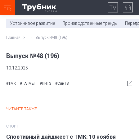
Неделя с ТМК. Выпуск №27 (225)
0:00
/
11:03
Устойчивое развитие
Производственные тренды
Перед
Главная
Выпуск №48 (196)
Выпуск №48 (196)
10.12.2025
#ТМК
#ТАГМЕТ
#ПНТЗ
#СинТЗ
ЧИТАЙТЕ ТАКЖЕ
СПОРТ
Спортивный дайджест с ТМК: 10 ноября