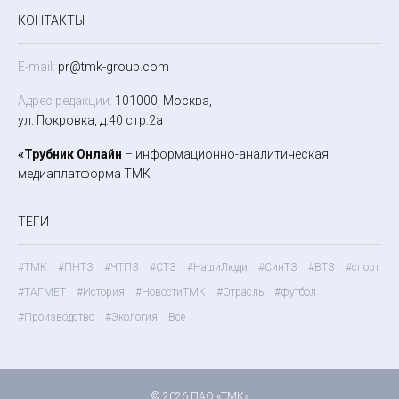
КОНТАКТЫ
E-mail:
pr@tmk-group.com
Адрес редакции:
101000, Москва,
ул. Покровка, д.40 стр.2а
«Трубник Онлайн
– информационно-аналитическая
медиаплатформа ТМК
ТЕГИ
#ТМК
#ПНТЗ
#ЧТПЗ
#СТЗ
#НашиЛюди
#СинТЗ
#ВТЗ
#спорт
#ТАГМЕТ
#История
#НовостиТМК
#Отрасль
#футбол
#Производство
#Экология
Все
© 2026 ПАО «ТМК»