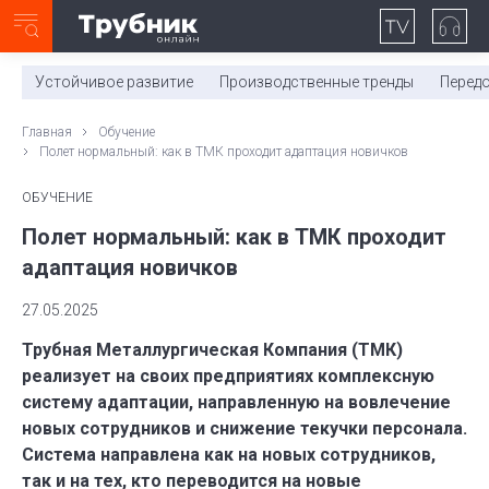
Неделя с ТМК. Выпуск №27 (225)
0:00
/
11:03
Устойчивое развитие
Производственные тренды
Перед
Главная
Обучение
Полет нормальный: как в ТМК проходит адаптация новичков
ОБУЧЕНИЕ
Полет нормальный: как в ТМК проходит
адаптация новичков
27.05.2025
Трубная Металлургическая Компания (ТМК)
реализует на своих предприятиях комплексную
систему адаптации, направленную на вовлечение
новых сотрудников и снижение текучки персонала.
Система направлена как на новых сотрудников,
так и на тех, кто переводится на новые