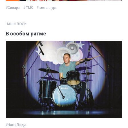
#Синара
# ТМК
# металлург
НАШИ ЛЮДИ
В особом ритме
#НашиЛюди