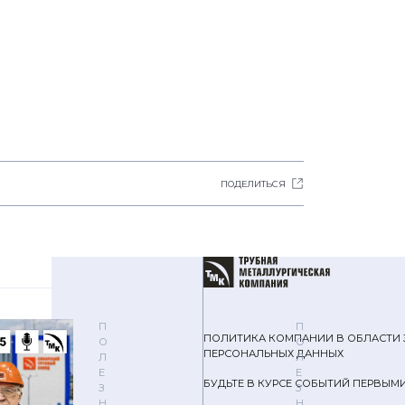
ПОДЕЛИТЬСЯ
П
П
ПОЛИТИКА КОМПАНИИ В ОБЛАСТИ
О
О
ПЕРСОНАЛЬНЫХ ДАННЫХ
Л
Л
Е
Е
БУДЬТЕ В КУРСЕ СОБЫТИЙ ПЕРВЫМ
З
З
Н
Н