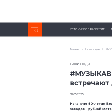
Неделя с ТМК. Выпуск №27 (225)
УСТОЙЧИВОЕ РАЗВИТИЕ
0:00
/
11:03
Главная
Наши люди
#МУЗ
НАШИ ЛЮДИ
#МУЗЫКАВМ
встречают
07.05.2025
Накануне 80-летия Ве
заводов Трубной Мета