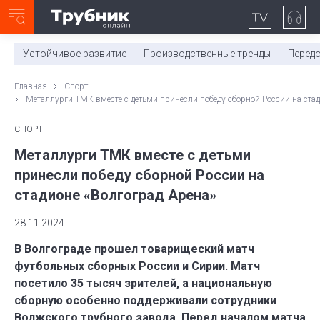
Неделя с ТМК. Выпуск №27 (225)
0:00
/
11:03
Устойчивое развитие
Производственные тренды
Перед
Главная
Спорт
Металлурги ТМК вместе с детьми принесли победу сборной России на стад
СПОРТ
Металлурги ТМК вместе с детьми
принесли победу сборной России на
стадионе «Волгоград Арена»
28.11.2024
В Волгограде прошел товарищеский матч
футбольных сборных России и Сирии. Матч
посетило 35 тысяч зрителей, а национальную
сборную особенно поддерживали сотрудники
Волжского трубного завода. Перед началом матча