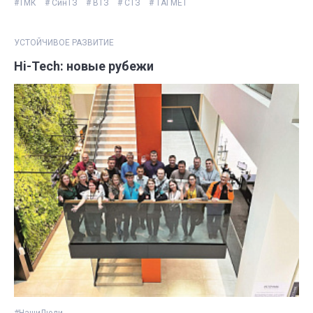
#ТМК
# СинТЗ
# ВТЗ
# СТЗ
# ТАГМЕТ
УСТОЙЧИВОЕ РАЗВИТИЕ
Hi-Tech: новые рубежи
#НашиЛюди