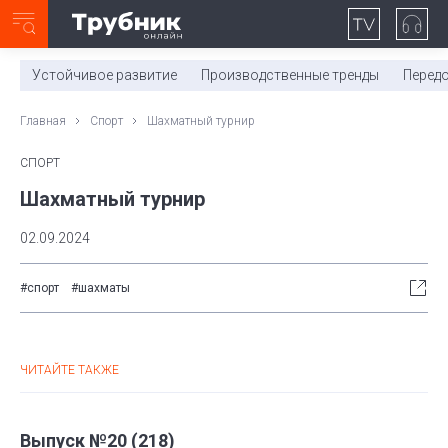
Неделя с ТМК. Выпуск №27 (225)
0:00
/
11:03
Устойчивое развитие
Производственные тренды
Перед
Главная
Спорт
Шахматный турнир
СПОРТ
Шахматный турнир
02.09.2024
#спорт
#шахматы
ЧИТАЙТЕ ТАКЖЕ
Выпуск №20 (218)