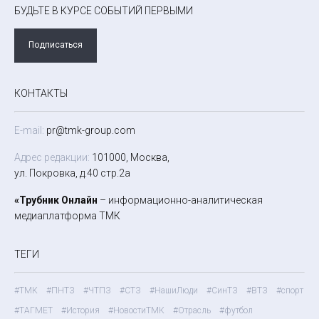
БУДЬТЕ В КУРСЕ СОБЫТИЙ ПЕРВЫМИ
Подписаться
КОНТАКТЫ
E-mail:
pr@tmk-group.com
Адрес редакции:
101000, Москва,
ул. Покровка, д.40 стр.2а
«Трубник Онлайн
– информационно-аналитическая
медиаплатформа ТМК
ТЕГИ
#ТМК
#ПНТЗ
#ЧТПЗ
#СТЗ
#НашиЛюди
#СинТЗ
#ВТЗ
#спорт
#ТАГМЕТ
#История
#НовостиТМК
#Отрасль
#футбол