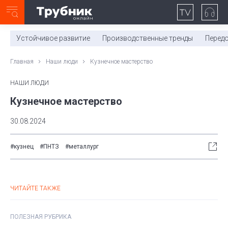
Неделя с ТМК. Выпуск №27 (225)
0:00
/
11:03
Устойчивое развитие
Производственные тренды
Перед
Главная
Наши люди
Кузнечное мастерство
НАШИ ЛЮДИ
Кузнечное мастерство
30.08.2024
#кузнец
#ПНТЗ
#металлург
ЧИТАЙТЕ ТАКЖЕ
ПОЛЕЗНАЯ РУБРИКА