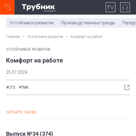
Неделя с ТМК. Выпуск №27 (225)
0:00
/
11:03
Устойчивое развитие
Производственные тренды
Перед
Главная
Устойчивое развитие
Комфорт на работе
УСТОЙЧИВОЕ РАЗВИТИЕ
Комфорт на работе
25.07.2024
#СТЗ
#ТМК
ЧИТАЙТЕ ТАКЖЕ
Выпуск №34 (374)