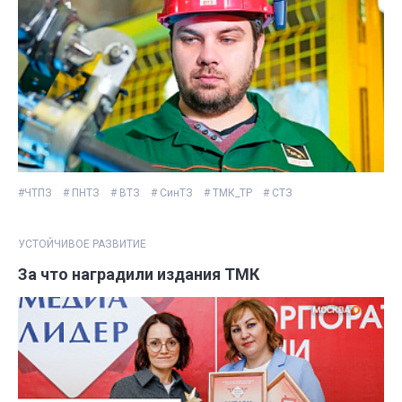
#ЧТПЗ
# ПНТЗ
# ВТЗ
# СинТЗ
# ТМК_ТР
# СТЗ
УСТОЙЧИВОЕ РАЗВИТИЕ
За что наградили издания ТМК