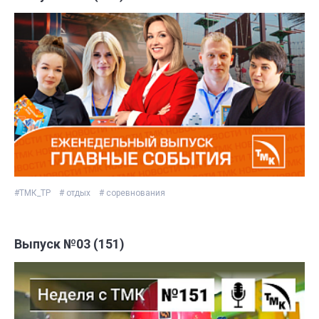
#ТМК_ТР
# отдых
# соревнования
Выпуск №03 (151)