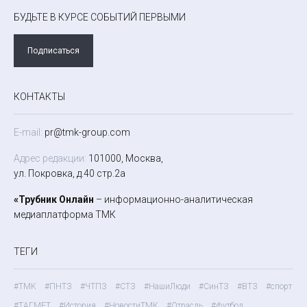
БУДЬТЕ В КУРСЕ СОБЫТИЙ ПЕРВЫМИ
Подписаться
КОНТАКТЫ
E-mail:
pr@tmk-group.com
Адрес редакции:
101000, Москва,
ул. Покровка, д.40 стр.2а
«Трубник Онлайн
– информационно-аналитическая
медиаплатформа ТМК
ТЕГИ
#ТМК
#ПНТЗ
#ЧТПЗ
#СТЗ
#НашиЛюди
#СинТЗ
#ВТЗ
#спорт
#ТАГМЕТ
#История
#НовостиТМК
#Отрасль
#футбол