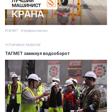
#ТАГМЕТ
# профмастерство
УСТОЙЧИВОЕ РАЗВИТИЕ
ТАГМЕТ замкнул водооборот