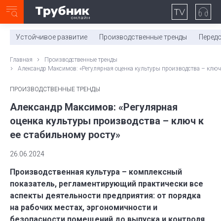
Неделя с ТМК. Выпуск №27 (225)
0:00
/
11:03
Устойчивое развитие
Производственные тренды
Перед
Главная
Производственные тренды
Александр Максимов: «Регулярная оценка культуры производства – ключ 
ПРОИЗВОДСТВЕННЫЕ ТРЕНДЫ
Александр Максимов: «Регулярная
оценка культуры производства – ключ к
ее стабильному росту»
26.06.2024
Производственная культура – комплексный
показатель, регламентирующий практически все
аспекты деятельности предприятия: от порядка
на рабочих местах, эргономичности и
безопасности помещений до выпуска и контроля