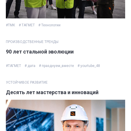
#ТМК
# ТАГМЕТ
# Технологии
ПРОИЗВОДСТВЕННЫЕ ТРЕНДЫ
90 лет стальной эволюции
#ТАГМЕТ
# дата
# празднуем_вместе
# yourtube_48
УСТОЙЧИВОЕ РАЗВИТИЕ
Десять лет мастерства и инноваций