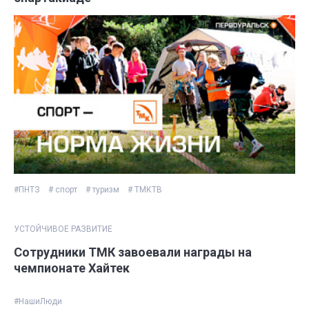
#ПНТЗ
# спорт
# туризм
# ТМКТВ
УСТОЙЧИВОЕ РАЗВИТИЕ
Сотрудники ТМК завоевали награды на
чемпионате Хайтек
#НашиЛюди