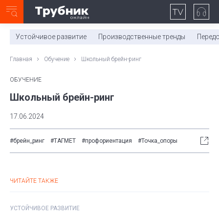
Неделя с ТМК. Выпуск №27 (225)
0:00
/
Устойчивое развитие
Производственные тренды
Перед
Главная
Обучение
Школьный брейн-ринг
ОБУЧЕНИЕ
Школьный брейн-ринг
17.06.2024
#брейн_ринг
#ТАГМЕТ
#профориентация
#Точка_опоры
ЧИТАЙТЕ ТАКЖЕ
УСТОЙЧИВОЕ РАЗВИТИЕ