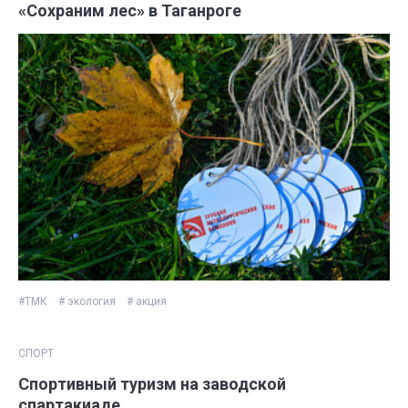
«Сохраним лес» в Таганроге
#ТМК
# экология
# акция
СПОРТ
Спортивный туризм на заводской
спартакиаде