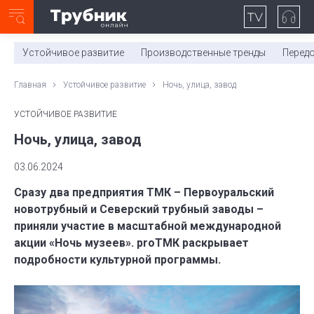
Неделя с ТМК. Выпуск №27 (225)
0:00
/
11:03
Устойчивое развитие
Производственные тренды
Перед
Главная
Устойчивое развитие
Ночь, улица, завод
УСТОЙЧИВОЕ РАЗВИТИЕ
Ночь, улица, завод
03.06.2024
Сразу два предприятия ТМК – Первоуральский
новотрубный и Северский трубный заводы –
приняли участие в масштабной международной
акции «Ночь музеев». proТМК раскрывает
подробности культурной программы.