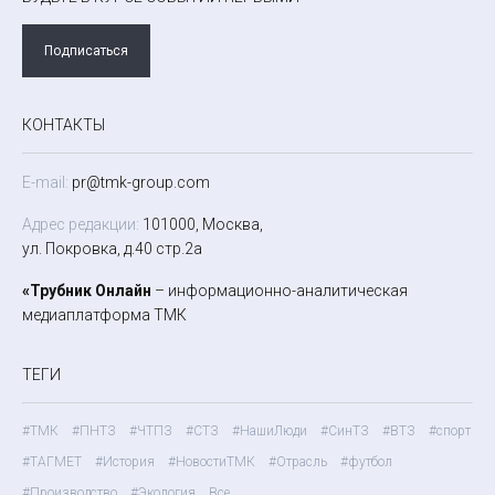
Подписаться
КОНТАКТЫ
E-mail:
pr@tmk-group.com
Адрес редакции:
101000, Москва,
ул. Покровка, д.40 стр.2а
«Трубник Онлайн
– информационно-аналитическая
медиаплатформа ТМК
ТЕГИ
#ТМК
#ПНТЗ
#ЧТПЗ
#СТЗ
#НашиЛюди
#СинТЗ
#ВТЗ
#спорт
#ТАГМЕТ
#История
#НовостиТМК
#Отрасль
#футбол
#Производство
#Экология
Все