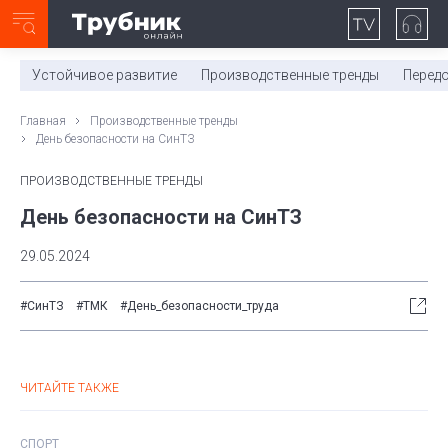
Неделя с ТМК. Выпуск №27 (225)
0:00
/
11:03
Устойчивое развитие
Производственные тренды
Перед
Главная
Производственные тренды
День безопасности на СинТЗ
ПРОИЗВОДСТВЕННЫЕ ТРЕНДЫ
День безопасности на СинТЗ
29.05.2024
#СинТЗ
#ТМК
#День_безопасности_труда
ЧИТАЙТЕ ТАКЖЕ
СПОРТ