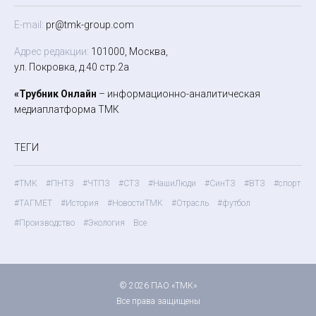
E-mail:
pr@tmk-group.com
Адрес редакции:
101000, Москва,
ул. Покровка, д.40 стр.2а
«Трубник Онлайн
– информационно-аналитическая
медиаплатформа ТМК
ТЕГИ
#ТМК
#ПНТЗ
#ЧТПЗ
#СТЗ
#НашиЛюди
#СинТЗ
#ВТЗ
#спорт
#ТАГМЕТ
#История
#НовостиТМК
#Отрасль
#футбол
#Производство
#Экология
Все
© 2026 ПАО «ТМК»
Все права защищены