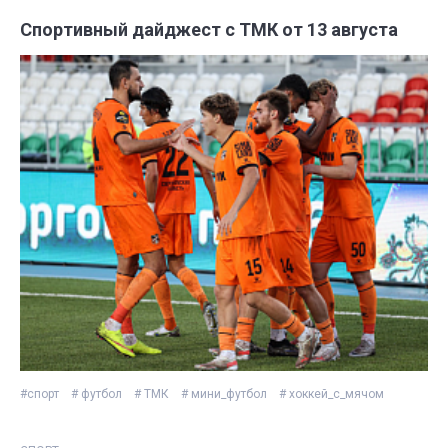
Спортивный дайджест с ТМК от 13 августа
#спорт
# футбол
# ТМК
# мини_футбол
# хоккей_с_мячом