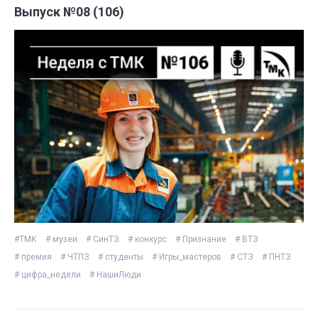
Выпуск №08 (106)
#ТМК
# музеи
# СинТЗ
# конкурс
# Признание
# ВТЗ
# премия
# ЧТПЗ
# студенты
# Игры_мастеров
# СТЗ
# ПНТЗ
# цифра_недели
# НашиЛюди