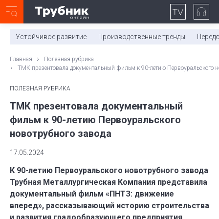
Неделя с ТМК. Выпуск №27 (225)
0:00
/
11:03
Устойчивое развитие
Производственные тренды
Перед
Главная
Полезная рубрика
ТМК презентовала документальный фильм к 90-летию Первоуральского н
ПОЛЕЗНАЯ РУБРИКА
ТМК презентовала документальный
фильм к 90-летию Первоуральского
новотрубного завода
17.05.2024
К 90-летию Первоуральского новотрубного завода
Трубная Металлургическая Компания представила
документальный фильм «ПНТЗ: движение
вперед», рассказывающий историю строительства
и развития градообразующего предприятия.